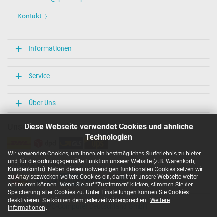
Kontakt
Informationen
Service
Über Uns
Unsere Versandarten
Diese Webseite verwendet Cookies und ähnliche
Technologien
Wir verwenden Cookies, um Ihnen ein bestmögliches Surferlebnis zu bieten
und für die ordnungsgemäße Funktion unserer Website (z.B. Warenkorb,
Unsere Zahlarten
Kundenkonto). Neben diesen notwendigen funktionalen Cookies setzen wir
zu Anaylsezwecken weitere Cookies ein, damit wir unsere Webseite weiter
optimieren können. Wenn Sie auf "Zustimmen" klicken, stimmen Sie der
Speicherung aller Cookies zu. Unter Einstellungen können Sie Cookies
deaktivieren. Sie können dem jederzeit widersprechen.
Weitere
Copyright ©
IPC-Computer Deutschland GmbH
Informationen
.