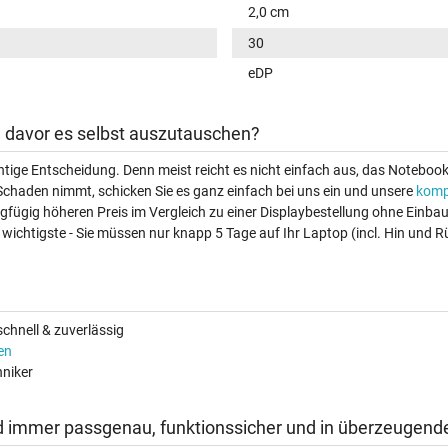
2,0 cm
30
eDP
ch davor es selbst auszutauschen?
ichtige Entscheidung. Denn meist reicht es nicht einfach aus, das Noteboo
Schaden nimmt, schicken Sie es ganz einfach bei uns ein und unsere
komp
ingfügig höheren Preis im Vergleich zu einer Displaybestellung ohne Einb
wichtigste - Sie müssen nur knapp 5 Tage auf Ihr Laptop (incl. Hin und R
chnell & zuverlässig
en
niker
d immer passgenau, funktionssicher und in überzeugende