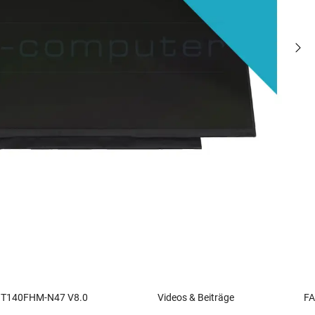
 NT140FHM-N47 V8.0
Videos & Beiträge
FA