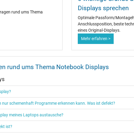
Displays sprechen
 Fragen rund ums Thema
Optimale Passform/Montagehal
Anschlussposition, beste techn
eines Original-Displays.
Mehr erfahren >
onen rund ums Thema Notebook Displays
ys
isplay?
ich nur schemenhaft Programme erkennen kann. Was ist defekt?
isplay meines Laptops austausche?
kt ist?