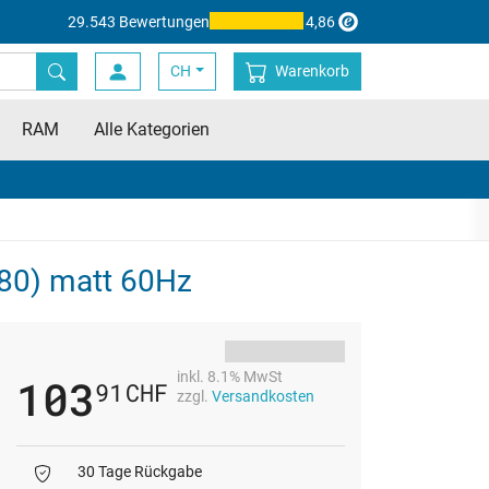
29.543 Bewertungen
4,86
CH
Warenkorb
RAM
Alle Kategorien
80) matt 60Hz
inkl. 8.1% MwSt
103
91
CHF
zzgl.
Versandkosten
30 Tage Rückgabe