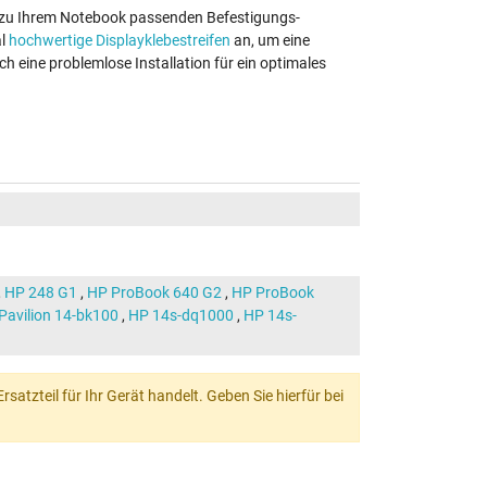
au zu Ihrem Notebook passenden Befestigungs-
al
hochwertige Displayklebestreifen
an, um eine
ch eine problemlose Installation für ein optimales
,
HP 248 G1
,
HP ProBook 640 G2
,
HP ProBook
Pavilion 14-bk100
,
HP 14s-dq1000
,
HP 14s-
atzteil für Ihr Gerät handelt. Geben Sie hierfür bei