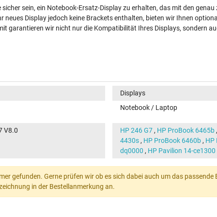
e sicher sein, ein Notebook-Ersatz-Display zu erhalten, das mit den gen
hr neues Display jedoch keine Brackets enthalten, bieten wir Ihnen option
t garantieren wir nicht nur die Kompatibilität Ihres Displays, sondern au
Displays
Notebook / Laptop
7 V8.0
HP 246 G7
,
HP ProBook 6465b
4430s
,
HP ProBook 6460b
,
HP 
dq0000
,
HP Pavilion 14-ce1300
mer gefunden. Gerne prüfen wir ob es sich dabei auch um das passende Ers
Bezeichnung in der Bestellanmerkung an.