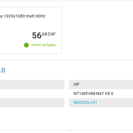
ay 1920x1080 matt 60Hz
56
60
CHF
Artikel verfügbar
.0
HP
NT140FHM-N47 V8.0
M02095-L91