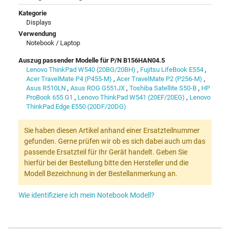
Kategorie
Displays
Verwendung
Notebook / Laptop
Auszug passender Modelle für P/N B156HAN04.5
Lenovo ThinkPad W540 (20BG/20BH)
,
Fujitsu LifeBook E554
,
Acer TravelMate P4 (P455-M)
,
Acer TravelMate P2 (P256-M)
,
Asus R510LN
,
Asus ROG G551JX
,
Toshiba Satellite S50-B
,
HP
ProBook 655 G1
,
Lenovo ThinkPad W541 (20EF/20EG)
,
Lenovo
ThinkPad Edge E550 (20DF/20DG)
Sie haben diesen Artikel anhand einer Ersatzteilnummer
gefunden. Gerne prüfen wir ob es sich dabei auch um das
passende Ersatzteil für Ihr Gerät handelt. Geben Sie
hierfür bei der Bestellung bitte den Hersteller und die
Modell Bezeichnung in der Bestellanmerkung an.
Wie identifiziere ich mein Notebook Modell?