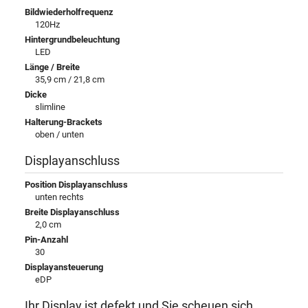
Bildwiederholfrequenz
120Hz
Hintergrundbeleuchtung
LED
Länge / Breite
35,9 cm / 21,8 cm
Dicke
slimline
Halterung-Brackets
oben / unten
Displayanschluss
Position Displayanschluss
unten rechts
Breite Displayanschluss
2,0 cm
Pin-Anzahl
30
Displayansteuerung
eDP
Ihr Display ist defekt und Sie scheuen sich