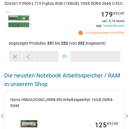
S26361-F3909-L715 Fujitsu 8GB (1X8GB) 1RX8 DDR4-2666 U ECC
179
95
CHF
inkl. 8.1% MwSt
zzgl.
Versandkosten
Auftragsbezogen bestellbar
angezeigte Produkte:
251
bis
252
(von
252
insgesamt)
26
Die neusten Notebook Arbeitsspeicher / RAM
in unserem Shop
Hynix HMAA2GS6CJR8N-XN Arbeitsspeicher 16GB DDR4-
RAM
125
03
CHF