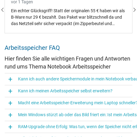
vor 1 Tagen
Ein echter Glücksgriff! Statt der originalen 55 € haben wir als
B-Ware nur 29 € bezahlt. Das Paket war blitzschnell da und
das Netzteil sehr sicher verpackt (im Zipperbeutel und
gepolstertem Karton). Es handelt sich um ein einwandfreies
Asus-Originalteil (Logo und Zertifizierung auf dem
Datenaufkleber sind vorhanden) und es gab nicht einen
Arbeitsspeicher FAQ
einzigen Kratzer. Dass die Originalverpackung fehlt, stört uns
überhaupt nicht – die wäre ohnehin im Altpapier gelandet.
Hier finden Sie alle wichtigen Fragen und Antworten
Absolute Empfehlung, wir haben alles richtig gemacht!
rund ums Thema Notebook Arbeitsspeicher
Kann ich auch andere Speichermodule in mein Notebook verbaue
Kann ich meinen Arbeitsspeicher selbst erweitern?
Macht eine Arbeitsspeicher-Erweiterung mein Laptop schneller
Mein Windows stürzt ab oder das Bild friert ein: Ist mein Arbeit
RAM-Upgrade ohne Erfolg: Was tun, wenn der Speicher nicht er