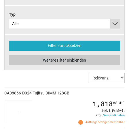
Typ
Alle
Filter zurücksetzen
Weitere Filter einblenden
CA08866-D024 Fujitsu DIMM 128GB
1,818
88
CHF
inkl. 8.1% MwSt
zzgl.
Versandkosten
Auftragsbezogen bestellbar