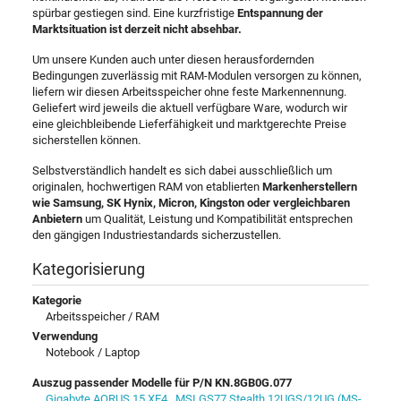
spürbar gestiegen sind. Eine kurzfristige
Entspannung der
Marktsituation ist derzeit nicht absehbar.
Um unsere Kunden auch unter diesen herausfordernden
Bedingungen zuverlässig mit RAM-Modulen versorgen zu können,
liefern wir diesen Arbeitsspeicher ohne feste Markennennung.
Geliefert wird jeweils die aktuell verfügbare Ware, wodurch wir
eine gleichbleibende Lieferfähigkeit und marktgerechte Preise
sicherstellen können.
Selbstverständlich handelt es sich dabei ausschließlich um
originalen, hochwertigen RAM von etablierten
Markenherstellern
wie Samsung, SK Hynix, Micron, Kingston oder vergleichbaren
Anbietern
um Qualität, Leistung und Kompatibilität entsprechen
den gängigen Industriestandards sicherzustellen.
Kategorisierung
Kategorie
Arbeitsspeicher / RAM
Verwendung
Notebook / Laptop
Auszug passender Modelle für P/N KN.8GB0G.077
Gigabyte AORUS 15 XE4
,
MSI GS77 Stealth 12UGS/12UG (MS-