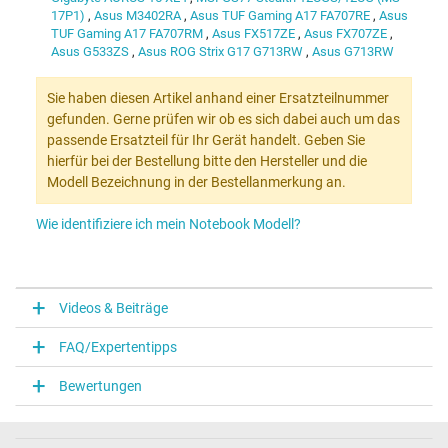
17P1)
,
Asus M3402RA
,
Asus TUF Gaming A17 FA707RE
,
Asus
TUF Gaming A17 FA707RM
,
Asus FX517ZE
,
Asus FX707ZE
,
Asus G533ZS
,
Asus ROG Strix G17 G713RW
,
Asus G713RW
Sie haben diesen Artikel anhand einer Ersatzteilnummer
gefunden. Gerne prüfen wir ob es sich dabei auch um das
passende Ersatzteil für Ihr Gerät handelt. Geben Sie
hierfür bei der Bestellung bitte den Hersteller und die
Modell Bezeichnung in der Bestellanmerkung an.
Wie identifiziere ich mein Notebook Modell?
Videos & Beiträge
FAQ/Expertentipps
Bewertungen