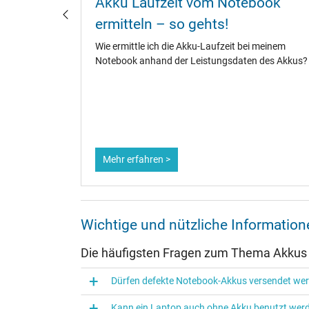
ebook
Akku Laufzeit vom Notebook
laden?
ermitteln – so gehts!
fänger,
Wie ermittle ich die Akku-Laufzeit bei meinem
te.
Notebook anhand der Leistungsdaten des Akkus?
ene
dauer zu
Mehr erfahren >
Wichtige und nützliche Informati
Die häufigsten Fragen zum Thema Akkus
Dürfen defekte Notebook-Akkus versendet we
Kann ein Laptop auch ohne Akku benutzt wer