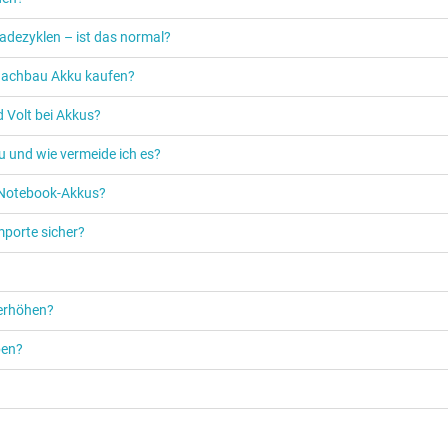
adezyklen – ist das normal?
n Nachbau Akku kaufen?
 Volt bei Akkus?
u und wie vermeide ich es?
s Notebook-Akkus?
mporte sicher?
 erhöhen?
ben?