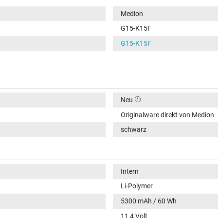
Medion
G15-K15F
G15-K15F
Neu
Originalware direkt von Medion
schwarz
Intern
Li-Polymer
5300 mAh / 60 Wh
11,4 Volt