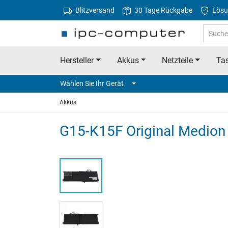
Blitzversand
30 Tage Rückgabe
Lösu
Hersteller
Akkus
Netzteile
Tas
Wählen Sie Ihr Gerät
Akkus
G15-K15F Original Medio