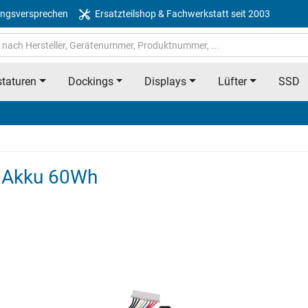
ngsversprechen
Ersatzteilshop & Fachwerkstatt seit 2003
taturen
Dockings
Displays
Lüfter
SSD
n Akku 60Wh