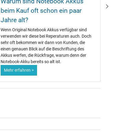
Warum sind Notebook Akkus
Wie ka
beim Kauf oft schon ein paar
Akku w
Jahre alt?
Ob alt ode
Notebook-A
Wenn Original Notebook Akkus verfügbar sind
Deshalb is
verwenden wir diese bei Reperaturen auch. Doch
Maßnahmen
sehr oft bekommen wir dann von Kunden, die
maximiere
einen genauen Blick auf die Beschriftung des
Akkus werfen, die Rückfrage, warum denn der
Notebook-Akku bereits so alt ist.
Mehr erfahren >
Mehr erf