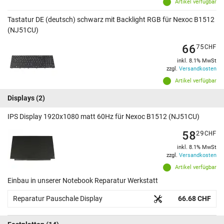
Artikel verfügbar
Tastatur DE (deutsch) schwarz mit Backlight RGB für Nexoc B1512
(NJ51CU)
66
75
CHF
inkl. 8.1% MwSt
zzgl.
Versandkosten
Artikel verfügbar
Displays
(2)
IPS Display 1920x1080 matt 60Hz für Nexoc B1512 (NJ51CU)
58
29
CHF
inkl. 8.1% MwSt
zzgl.
Versandkosten
Artikel verfügbar
Einbau in unserer Notebook Reparatur Werkstatt
Reparatur Pauschale Display
66.68 CHF