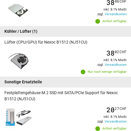
38
86
CHF
inkl. 8.1% MwSt
zzgl.
Versandkosten
Artikel verfügbar
Kühler / Lüfter
(1)
Lüfter (CPU/GPU) für Nexoc B1512 (NJ51CU)
38
02
CHF
inkl. 8.1% MwSt
zzgl.
Versandkosten
Nur noch wenige verfügbar
Sonstige Ersatzteile
Festplattengehäuse M.2 SSD mit SATA/PCIe Support für Nexoc
B1512 (NJ51CU)
20
27
CHF
inkl. 8.1% MwSt
zzgl.
Versandkosten
Artikel verfügbar