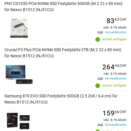
PNY CS1030 PCIe NVMe SSD Festplatte 500GB (M.2 22 x 80 mm)
für Nexoc B1512 (NJ51CU)
83
63
CHF
inkl. 8.1% MwSt
zzgl.
Versandkosten
Artikel verfügbar
Crucial P3 Plus PCIe NVMe SSD Festplatte 2TB (M.2 22 x 80 mm)
für Nexoc B1512 (NJ51CU)
264
44
CHF
inkl. 8.1% MwSt
zzgl.
Versandkosten
Artikel verfügbar
Samsung 870 EVO SSD Festplatte 500GB (2,5 Zoll / 6,4 cm) für
Nexoc B1512 (NJ51CU)
159
66
CHF
inkl. 8.1% MwSt
zzgl.
Versandkosten