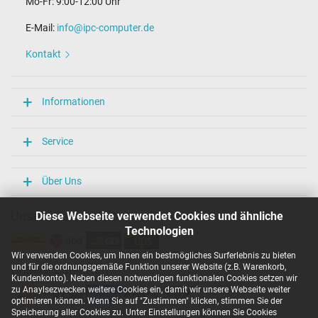
Mo-Fr: 9:00-12:00 Uhr
E-Mail:
info@ipc-computer.de
Kontakt
Informationen
Service
Über Uns
Unsere Versandarten
Diese Webseite verwendet Cookies und ähnliche
Technologien
Wir verwenden Cookies, um Ihnen ein bestmögliches Surferlebnis zu bieten
und für die ordnungsgemäße Funktion unserer Website (z.B. Warenkorb,
Unsere Zahlarten
Kundenkonto). Neben diesen notwendigen funktionalen Cookies setzen wir
zu Anaylsezwecken weitere Cookies ein, damit wir unsere Webseite weiter
optimieren können. Wenn Sie auf "Zustimmen" klicken, stimmen Sie der
Speicherung aller Cookies zu. Unter Einstellungen können Sie Cookies