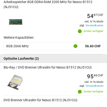
Arbeitsspeicher 8GB DDR4-RAM 3200 MHz für Nexoc B1512
(NJ51CU)
54
07
CHF
inkl. 8.1% MwSt
zzgl.
Versandkosten
Artikel verfügbar
Weitere Kapazitäten:
8GB 2666 MHz
56.60 CHF
Optische Laufwerke
(2)
Blu-Ray / DVD Brenner Ultraslim für Nexoc B1512 (NJ51CU)
95
46
CHF
inkl. 8.1% MwSt
zzgl.
Versandkosten
Artikel verfügbar
DVD Brenner Ultraslim für Nexoc B1512 (NJ51CU)