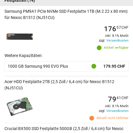
Festplatten
(14)
Samsung PM9A1 PCIe NVMe SSD Festplatte 1TB (M.2 22 x 80 mm)
für Nexoc B1512 (NJ51CU)
176
57
CHF
inkl. 8.1% MwSt
zzgl.
Versandkosten
Artikel verfügbar
Weitere Kapazitäten:
1000 GB Samsung 990 EVO Plus
179.95 CHF
Acer HDD Festplatte 2TB (2,5 Zoll / 6,4 cm) für Nexoc B1512
(NJ51CU)
79
41
CHF
inkl. 8.1% MwSt
zzgl.
Versandkosten
Aktuell nicht lieferbar
Crucial BX500 SSD Festplatte 500GB (2,5 Zoll / 6,4 cm) für Nexoc