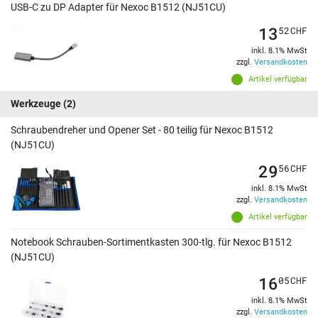
USB-C zu DP Adapter für Nexoc B1512 (NJ51CU)
13
52
CHF
inkl. 8.1% MwSt
zzgl.
Versandkosten
Artikel verfügbar
Werkzeuge
(2)
Schraubendreher und Opener Set - 80 teilig für Nexoc B1512
(NJ51CU)
29
56
CHF
inkl. 8.1% MwSt
zzgl.
Versandkosten
Artikel verfügbar
Notebook Schrauben-Sortimentkasten 300-tlg. für Nexoc B1512
(NJ51CU)
16
05
CHF
inkl. 8.1% MwSt
zzgl.
Versandkosten