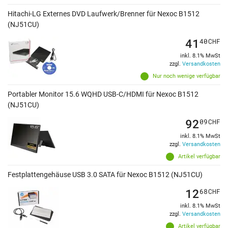
Hitachi-LG Externes DVD Laufwerk/Brenner für Nexoc B1512
(NJ51CU)
41
40
CHF
inkl. 8.1% MwSt
zzgl.
Versandkosten
Nur noch wenige verfügbar
Portabler Monitor 15.6 WQHD USB-C/HDMI für Nexoc B1512
(NJ51CU)
92
09
CHF
inkl. 8.1% MwSt
zzgl.
Versandkosten
Artikel verfügbar
Festplattengehäuse USB 3.0 SATA für Nexoc B1512 (NJ51CU)
12
68
CHF
inkl. 8.1% MwSt
zzgl.
Versandkosten
Artikel verfügbar