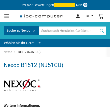
29.527 Bewertungen
4,86
CH
Suche in: Nexoc
Wählen Sie Ihr Gerät
Nexoc
B1512 (NJ51CU)
Nexoc B1512 (NJ51CU)
Weitere Informationen: