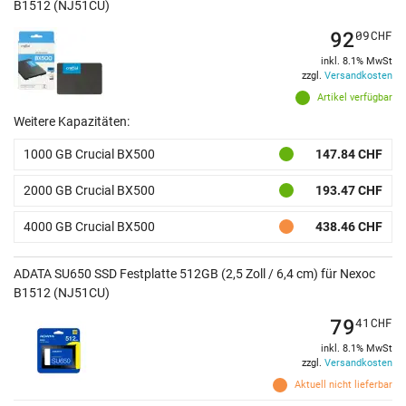
B1512 (NJ51CU)
92
09
CHF
inkl. 8.1% MwSt
zzgl.
Versandkosten
Artikel verfügbar
Weitere Kapazitäten:
1000 GB Crucial BX500
147.84 CHF
2000 GB Crucial BX500
193.47 CHF
4000 GB Crucial BX500
438.46 CHF
ADATA SU650 SSD Festplatte 512GB (2,5 Zoll / 6,4 cm) für Nexoc
B1512 (NJ51CU)
79
41
CHF
inkl. 8.1% MwSt
zzgl.
Versandkosten
Aktuell nicht lieferbar