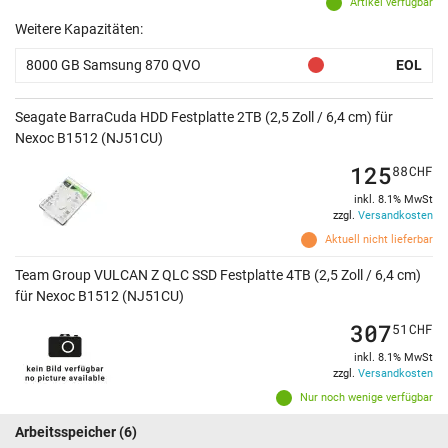
Artikel verfügbar
Weitere Kapazitäten:
8000 GB Samsung 870 QVO
EOL
Seagate BarraCuda HDD Festplatte 2TB (2,5 Zoll / 6,4 cm) für
Nexoc B1512 (NJ51CU)
125
88
CHF
inkl. 8.1% MwSt
zzgl.
Versandkosten
Aktuell nicht lieferbar
Team Group VULCAN Z QLC SSD Festplatte 4TB (2,5 Zoll / 6,4 cm)
für Nexoc B1512 (NJ51CU)
307
51
CHF
inkl. 8.1% MwSt
zzgl.
Versandkosten
Nur noch wenige verfügbar
Arbeitsspeicher
(6)