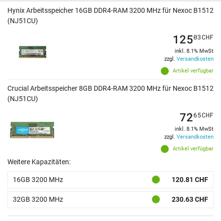
Hynix Arbeitsspeicher 16GB DDR4-RAM 3200 MHz für Nexoc B1512
(NJ51CU)
125
03
CHF
inkl. 8.1% MwSt
zzgl.
Versandkosten
Artikel verfügbar
Crucial Arbeitsspeicher 8GB DDR4-RAM 3200 MHz für Nexoc B1512
(NJ51CU)
72
65
CHF
inkl. 8.1% MwSt
zzgl.
Versandkosten
Artikel verfügbar
Weitere Kapazitäten:
16GB 3200 MHz
120.81 CHF
32GB 3200 MHz
230.63 CHF