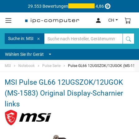
29.553 Bewertungen
4,86
CH
Suche in: MSI
Wählen Sie Ihr Gerät
MSI
Notebook
Pulse Serie
Pulse GL66 12UGSZOK/12UGOK (MS-1583
MSI Pulse GL66 12UGSZOK/12UGOK
(MS-1583) Original Display-Scharnier
links