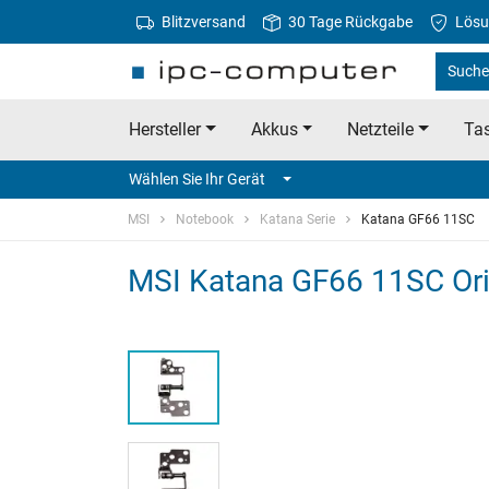
Blitzversand
30 Tage Rückgabe
Lösu
Suche 
Hersteller
Akkus
Netzteile
Tas
Wählen Sie Ihr Gerät
MSI
Notebook
Katana Serie
Katana GF66 11SC
MSI Katana GF66 11SC Orig