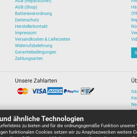
AGB (Reparaturen)
FAQ
AGB (Shop)
Hä
Batterieverordnung
Öff
Datenschutz
Re
Herstellerkontakt
Rü
Impressum
Ve
Versandkosten & Lieferzeiten
Vi
Widerrufsbelehrung
Garantiebedingungen
S
Zahlungsarten
Unsere Zahlarten
Üb
Gä
Kar
Na
Un
und ähnliche Technologien
rferlebnis zu bieten und für die ordnungsgemäße Funktion unserer
gen funktionalen Cookies setzen wir zu Anaylsezwecken weitere Co