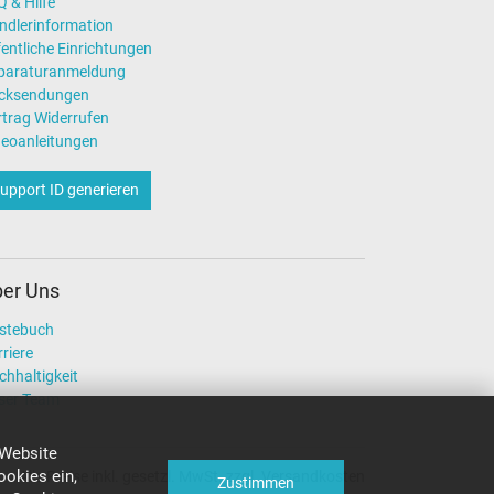
 & Hilfe
ndlerinformation
entliche Einrichtungen
paraturanmeldung
cksendungen
rtrag Widerrufen
deoanleitungen
upport ID generieren
er Uns
stebuch
riere
chhaltigkeit
ser Team
 Website
okies ein,
Alle Preise inkl. gesetzl. MwSt. zzgl. Versandkosten
Zustimmen