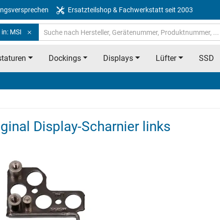
ngsversprechen
Ersatzteilshop & Fachwerkstatt seit 2003
in: MSI
taturen
Dockings
Displays
Lüfter
SSD
inal Display-Scharnier links