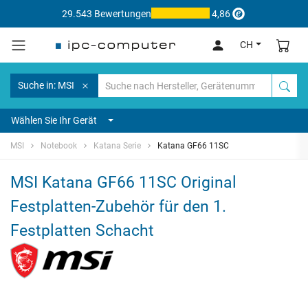
29.543 Bewertungen
4,86
CH
Suche in: MSI
Wählen Sie Ihr Gerät
MSI
Notebook
Katana Serie
Katana GF66 11SC
MSI Katana GF66 11SC Original
Festplatten-Zubehör für den 1.
Festplatten Schacht