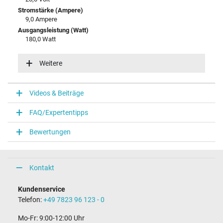
Stromstärke (Ampere)
9,0 Ampere
Ausgangsleistung (Watt)
180,0 Watt
Eingangsspannung
100-240V / 50-60Hz
Weitere
Energieeffizienz
VI
Videos & Beiträge
Notebook Stecker
FAQ/Expertentipps
Steckertyp / -form
rund / 90° abgewinkelt
Bewertungen
Steckerlänge (mm)
11,0 mm
Steckerdurchmesser außen / innen
5,5 mm / 2,5 mm
Kontakt
Stift im Stecker
Nein
Kundenservice
Länge Anschlusskabel (m) (ca.)
Telefon:
+49 7823 96 123 - 0
1.75 m
Mo-Fr: 9:00-12:00 Uhr