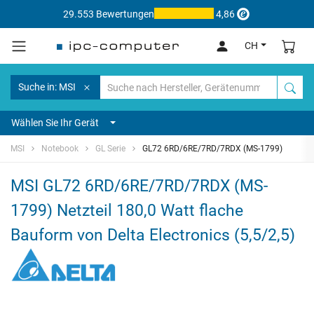
29.553 Bewertungen
4,86
CH
Suche in: MSI
Wählen Sie Ihr Gerät
MSI
Notebook
GL Serie
GL72 6RD/6RE/7RD/7RDX (MS-1799)
MSI GL72 6RD/6RE/7RD/7RDX (MS-
1799) Netzteil 180,0 Watt flache
Bauform von Delta Electronics (5,5/2,5)