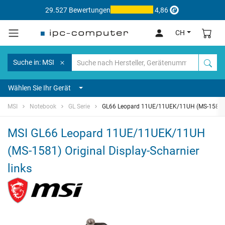
29.527 Bewertungen
4,86
CH
Suche in: MSI
Wählen Sie Ihr Gerät
MSI
Notebook
GL Serie
GL66 Leopard 11UE/11UEK/11UH (MS-1581)
MSI GL66 Leopard 11UE/11UEK/11UH
(MS-1581) Original Display-Scharnier
links