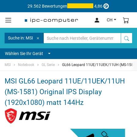
29.562 Bewertungen
4,86
CH
Suche in: MSI
Wählen Sie Ihr Gerät
MSI
Notebook
GL Serie
GL66 Leopard 11UE/11UEK/11UH (MS-1581)
MSI GL66 Leopard 11UE/11UEK/11UH
(MS-1581) Original IPS Display
(1920x1080) matt 144Hz