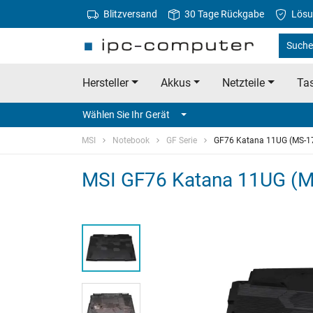
Blitzversand
30 Tage Rückgabe
Lösu
Suche 
Hersteller
Akkus
Netzteile
Tas
Wählen Sie Ihr Gerät
MSI
Notebook
GF Serie
GF76 Katana 11UG (MS-1
MSI GF76 Katana 11UG (MS