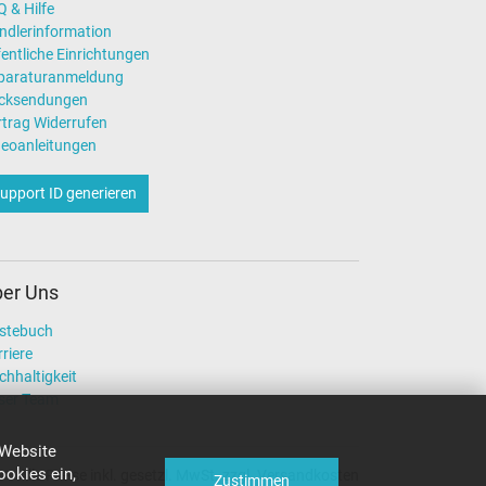
 & Hilfe
ndlerinformation
entliche Einrichtungen
paraturanmeldung
cksendungen
rtrag Widerrufen
deoanleitungen
upport ID generieren
er Uns
stebuch
riere
chhaltigkeit
ser Team
 Website
okies ein,
Alle Preise inkl. gesetzl. MwSt. zzgl. Versandkosten
Zustimmen