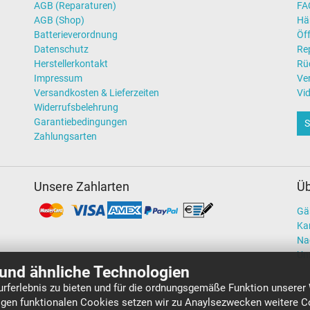
AGB (Reparaturen)
FAQ
AGB (Shop)
Hä
Batterieverordnung
Öff
Datenschutz
Re
Herstellerkontakt
Rü
Impressum
Ve
Versandkosten & Lieferzeiten
Vi
Widerrufsbelehrung
Garantiebedingungen
S
Zahlungsarten
Unsere Zahlarten
Üb
Gä
Kar
Na
Un
und ähnliche Technologien
rferlebnis zu bieten und für die ordnungsgemäße Funktion unserer
gen funktionalen Cookies setzen wir zu Anaylsezwecken weitere Co