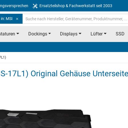
ngsversprechen
Ersatzteilshop & Fachwerkstatt seit 2003
in: MSI
taturen
Dockings
Displays
Lüfter
SSD
7L1)
-17L1) Original Gehäuse Unterseit