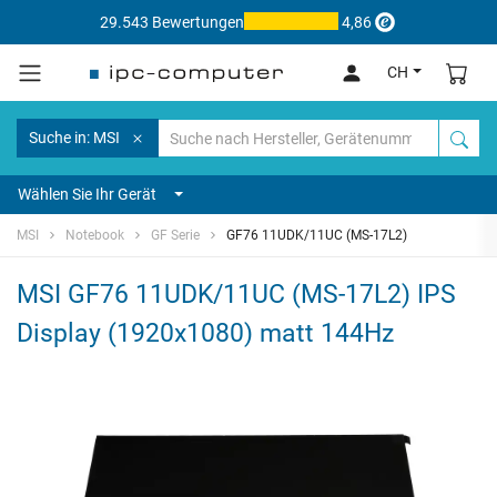
29.543 Bewertungen
4,86
CH
Suche in: MSI
Wählen Sie Ihr Gerät
MSI
Notebook
GF Serie
GF76 11UDK/11UC (MS-17L2)
MSI GF76 11UDK/11UC (MS-17L2) IPS
Display (1920x1080) matt 144Hz