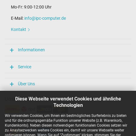
Mo-Fr: 9:00-12:00 Uhr
E-Mail:
info@ipc-computer.de
Kontakt
Informationen
Service
Über Uns
Unsere Versandarten
Diese Webseite verwendet Cookies und ähnliche
Technologien
Wir verwenden Cookies, um Ihnen ein bestmögliches Surferlebnis zu bieten
und für die ordnungsgemäße Funktion unserer Website (z.B. Warenkorb,
Unsere Zahlarten
Kundenkonto). Neben diesen notwendigen funktionalen Cookies setzen wir
zu Anaylsezwecken weitere Cookies ein, damit wir unsere Webseite weiter
optimieren können. Wenn Sie auf "Zustimmen" klicken, stimmen Sie der