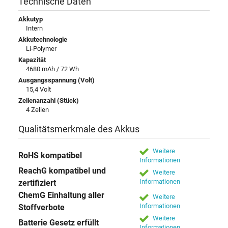
Technische Daten
Akkutyp
Intern
Akkutechnologie
Li-Polymer
Kapazität
4680 mAh / 72 Wh
Ausgangsspannung (Volt)
15,4 Volt
Zellenanzahl (Stück)
4 Zellen
Qualitätsmerkmale des Akkus
Weitere
RoHS kompatibel
Informationen
ReachG kompatibel und
Weitere
Informationen
zertifiziert
ChemG Einhaltung aller
Weitere
Informationen
Stoffverbote
Weitere
Batterie Gesetz erfüllt
Informationen