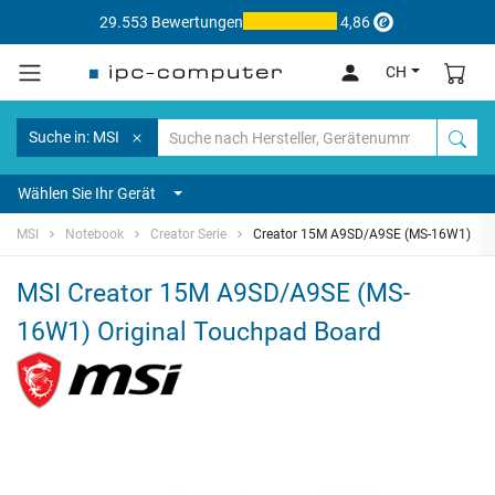
29.553 Bewertungen
4,86
CH
Suche in: MSI
Wählen Sie Ihr Gerät
MSI
Notebook
Creator Serie
Creator 15M A9SD/A9SE (MS-16W1)
MSI Creator 15M A9SD/A9SE (MS-
16W1) Original Touchpad Board