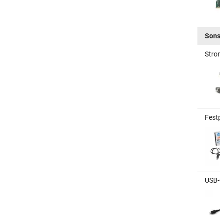
Sons
Stro
Fest
USB-