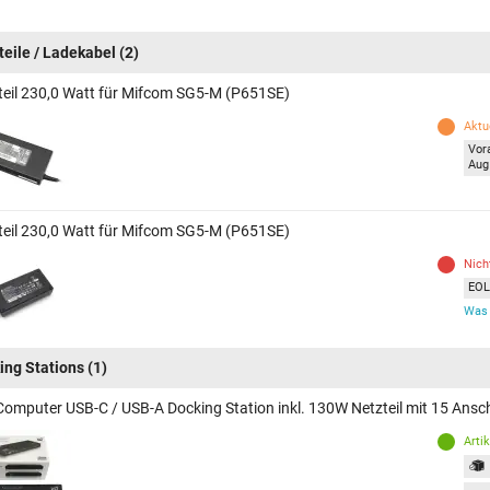
teile / Ladekabel
(2)
teil 230,0 Watt für Mifcom SG5-M (P651SE)
Aktue
Vor
Aug
teil 230,0 Watt für Mifcom SG5-M (P651SE)
Nich
EOL 
Was 
ing Stations
(1)
Computer USB-C / USB-A Docking Station inkl. 130W Netzteil mit 15 Ans
Arti