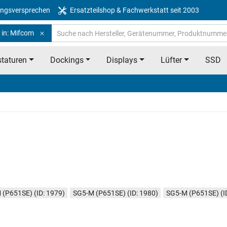
ngsversprechen
Ersatzteilshop & Fachwerkstatt seit 2003
 in: Mifcom
taturen
Dockings
Displays
Lüfter
SSD
(P651SE) (ID: 1979)
SG5-M (P651SE) (ID: 1980)
SG5-M (P651SE) (I