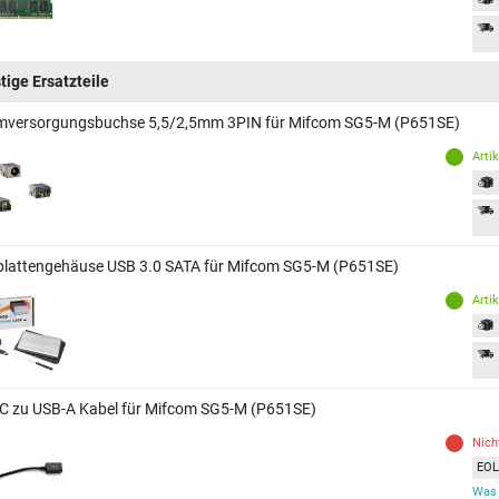
tige Ersatzteile
mversorgungsbuchse 5,5/2,5mm 3PIN für Mifcom SG5-M (P651SE)
Arti
plattengehäuse USB 3.0 SATA für Mifcom SG5-M (P651SE)
Arti
C zu USB-A Kabel für Mifcom SG5-M (P651SE)
Nich
EOL 
Was 