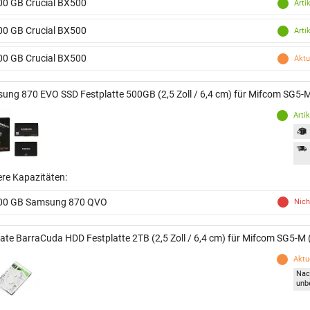
00 GB Crucial BX500
Arti
00 GB Crucial BX500
Arti
00 GB Crucial BX500
Aktu
ung 870 EVO SSD Festplatte 500GB (2,5 Zoll / 6,4 cm) für Mifcom SG5-
Arti
ere Kapazitäten:
00 GB Samsung 870 QVO
Nich
ate BarraCuda HDD Festplatte 2TB (2,5 Zoll / 6,4 cm) für Mifcom SG5-M
Aktue
Nac
unb