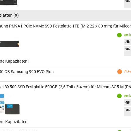
platten
(9)
ung PM9A1 PCIe NVMe SSD Festplatte 1TB (M.2 22 x 80 mm) für Mifc
Arti
ere Kapazitäten:
00 GB Samsung 990 EVO Plus
Aktu
ial BX500 SSD Festplatte 500GB (2,5 Zoll / 6,4 cm) für Mifcom SG5-M (P
Arti
ere Kapazitäten: