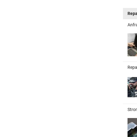
Repa
Anfr
Repa
Stro