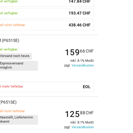
147.84 CHF
kel verfügbar
193.47 CHF
kel verfügbar
438.46 CHF
ell nicht lieferbar
M (P651SE)
159
kel verfügbar
66
CHF
Versand noch heute.
inkl. 8.1% MwSt
Expressversand
zzgl.
Versandkosten
möglich.
EOL
t mehr lieferbar
 (P651SE)
125
ll nicht lieferbar
88
CHF
hbestellt, Liefertermin
ekannt
inkl. 8.1% MwSt
zzgl.
Versandkosten