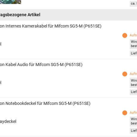
ca. 
ragsbezogene Artikel
on Internes Kamerakabel für Mifcom SG5-M (P651SE)
Auft
Wir
l
best
Lief
on Kabel Audio für Mifcom SG5-M (P651SE)
Auft
Wir
l
best
Lief
on Notebookdeckel für Mifcom SG5-M (P651SE)
Auft
Wir
laydeckel
best
Lief