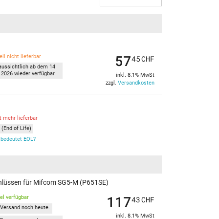
57
ll nicht lieferbar
45
CHF
aussichtlich ab dem 14
 2026 wieder verfügbar
inkl. 8.1% MwSt
zzgl.
Versandkosten
t mehr lieferbar
(End of Life)
bedeutet EOL?
chlüssen für Mifcom SG5-M (P651SE)
117
kel verfügbar
43
CHF
Versand noch heute.
inkl. 8.1% MwSt