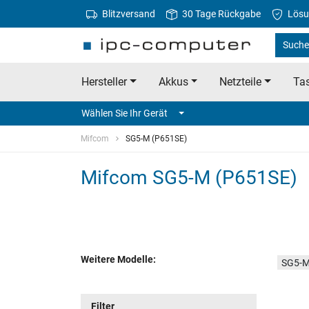
Blitzversand
30 Tage Rückgabe
Lösu
Suche
Hersteller
Akkus
Netzteile
Tas
Wählen Sie Ihr Gerät
Mifcom
SG5-M (P651SE)
Mifcom SG5-M (P651SE)
Weitere Modelle:
SG5-M 
Filter