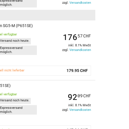
Expressversand
zzgl.
Versandkosten
möglich.
om SG5-M (P651SE)
176
kel verfügbar
57
CHF
Versand noch heute.
inkl. 8.1% MwSt
Expressversand
zzgl.
Versandkosten
möglich.
179.95 CHF
ell nicht lieferbar
651SE)
92
kel verfügbar
09
CHF
Versand noch heute.
inkl. 8.1% MwSt
Expressversand
zzgl.
Versandkosten
möglich.