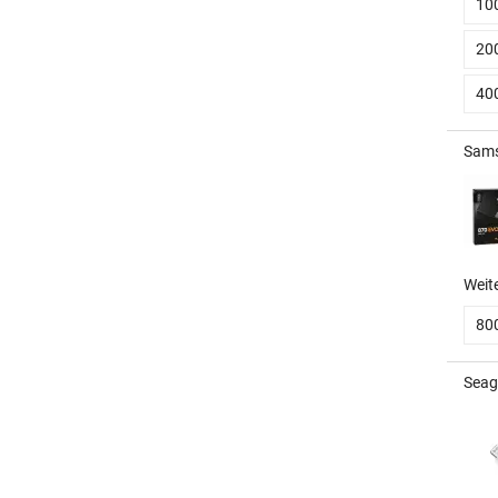
10
20
40
Sams
Weit
80
Seag