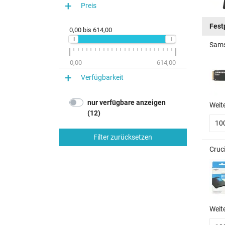
Preis
Fest
0,00
bis
614,00
Sams
0,00
614,00
Verfügbarkeit
nur verfügbare anzeigen
Weit
(12)
10
Filter zurücksetzen
Cruc
Weit