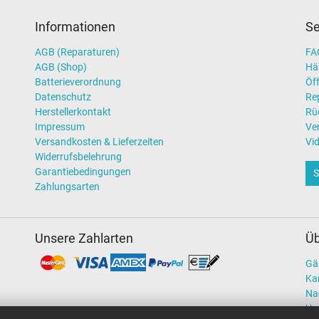
Informationen
Se
AGB (Reparaturen)
FAQ
AGB (Shop)
Hä
Batterieverordnung
Öff
Datenschutz
Re
Herstellerkontakt
Rü
Impressum
Ve
Versandkosten & Lieferzeiten
Vi
Widerrufsbelehrung
Garantiebedingungen
S
Zahlungsarten
Unsere Zahlarten
Üb
Gä
Kar
Na
Un