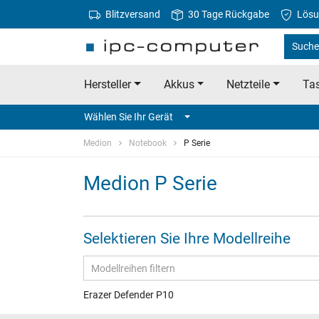
Blitzversand
30 Tage Rückgabe
Lösu
Suche
Hersteller
Akkus
Netzteile
Tas
Wählen Sie Ihr Gerät
Medion
Notebook
P Serie
Medion P Serie
Selektieren Sie Ihre Modellreihe
Erazer Defender P10