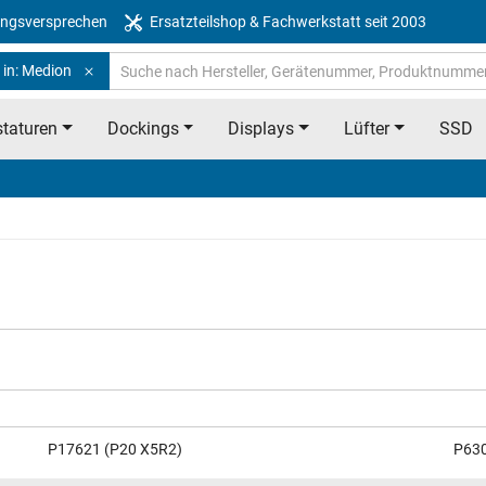
ngsversprechen
Ersatzteilshop & Fachwerkstatt seit 2003
 in: Medion
taturen
Dockings
Displays
Lüfter
SSD
P17621 (P20 X5R2)
P63