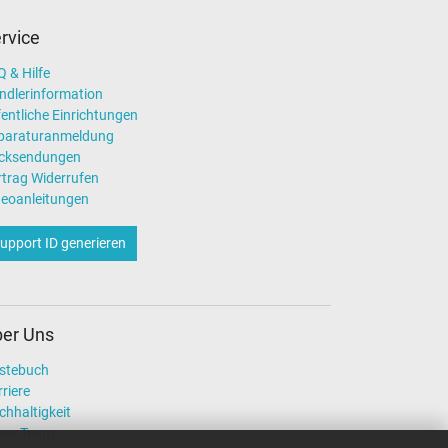
rvice
 & Hilfe
ndlerinformation
entliche Einrichtungen
paraturanmeldung
cksendungen
rtrag Widerrufen
deoanleitungen
upport ID generieren
er Uns
stebuch
riere
chhaltigkeit
ser Team