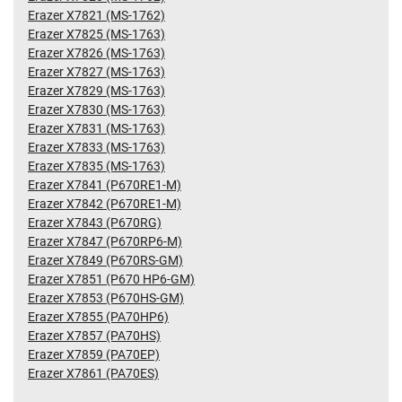
Erazer X7821 (MS-1762)
Erazer X7825 (MS-1763)
Erazer X7826 (MS-1763)
Erazer X7827 (MS-1763)
Erazer X7829 (MS-1763)
Erazer X7830 (MS-1763)
Erazer X7831 (MS-1763)
Erazer X7833 (MS-1763)
Erazer X7835 (MS-1763)
Erazer X7841 (P670RE1-M)
Erazer X7842 (P670RE1-M)
Erazer X7843 (P670RG)
Erazer X7847 (P670RP6-M)
Erazer X7849 (P670RS-GM)
Erazer X7851 (P670 HP6-GM)
Erazer X7853 (P670HS-GM)
Erazer X7855 (PA70HP6)
Erazer X7857 (PA70HS)
Erazer X7859 (PA70EP)
Erazer X7861 (PA70ES)