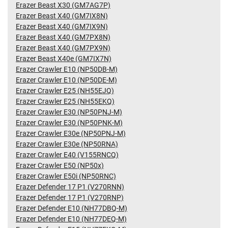
Erazer Beast X30 (GM7AG7P)
Erazer Beast X40 (GM7IX8N)
Erazer Beast X40 (GM7IX9N)
Erazer Beast X40 (GM7PX8N)
Erazer Beast X40 (GM7PX9N)
Erazer Beast X40e (GM7IX7N)
Erazer Crawler E10 (NP50DB-M)
Erazer Crawler E10 (NP50DE-M)
Erazer Crawler E25 (NH55EJQ)
Erazer Crawler E25 (NH55EKQ)
Erazer Crawler E30 (NP50PNJ-M)
Erazer Crawler E30 (NP50PNK-M)
Erazer Crawler E30e (NP50PNJ-M)
Erazer Crawler E30e (NP50RNA)
Erazer Crawler E40 (V155RNCQ)
Erazer Crawler E50 (NP50x)
Erazer Crawler E50i (NP50RNC)
Erazer Defender 17 P1 (V270RNN)
Erazer Defender 17 P1 (V270RNP)
Erazer Defender E10 (NH77DBQ-M)
Erazer Defender E10 (NH77DEQ-M)