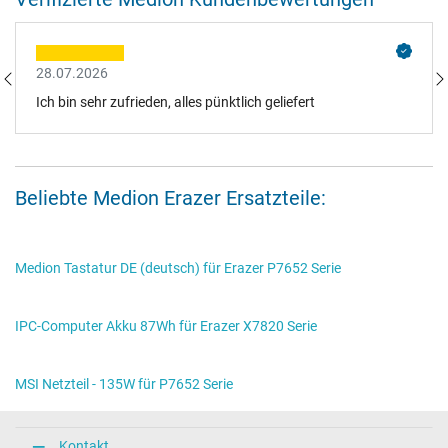
28.07.2026
Ich bin sehr zufrieden, alles pünktlich geliefert
Beliebte Medion Erazer Ersatzteile:
Medion Tastatur DE (deutsch) für Erazer P7652 Serie
IPC-Computer Akku 87Wh für Erazer X7820 Serie
MSI Netzteil - 135W für P7652 Serie
Kontakt