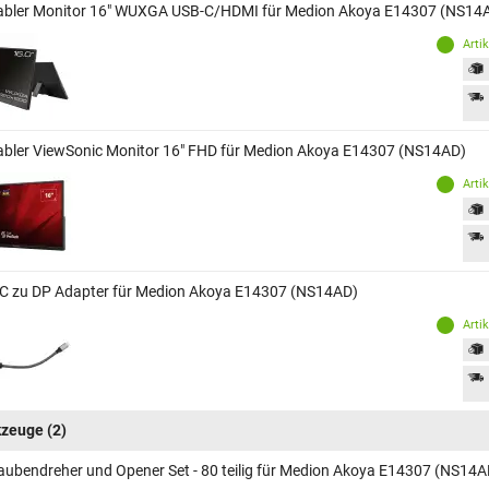
abler Monitor 16" WUXGA USB-C/HDMI für Medion Akoya E14307 (NS14
Arti
abler ViewSonic Monitor 16" FHD für Medion Akoya E14307 (NS14AD)
Arti
C zu DP Adapter für Medion Akoya E14307 (NS14AD)
Arti
kzeuge
(2)
aubendreher und Opener Set - 80 teilig für Medion Akoya E14307 (NS14A