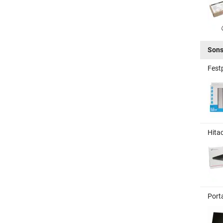
Sons
Fest
Hita
Port