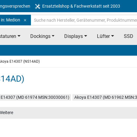
ngsversprechen
Ersatzteilshop & Fachwerkstatt seit 2003
 in: Medion
taturen
Dockings
Displays
Lüfter
SSD
Akoya E14307 (NS14AD)
S14AD)
 E14307 (MD 61974 MSN:30030061)
Akoya E14307 (MD 61962 MSN:
 E14307 (MD 62062 MSN:30030426)
Weitere