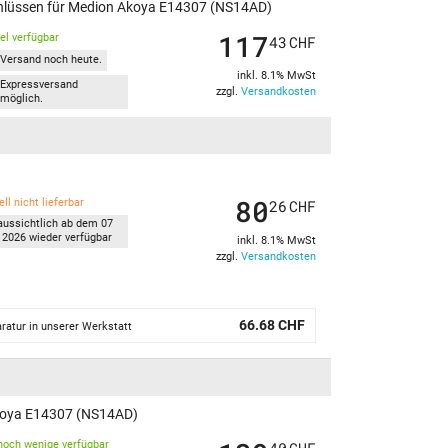
schlüssen für Medion Akoya E14307 (NS14AD)
117
kel verfügbar
43
CHF
Versand noch heute.
inkl. 8.1% MwSt
Expressversand
zzgl.
Versandkosten
möglich.
80
ll nicht lieferbar
26
CHF
aussichtlich ab dem 07
 2026 wieder verfügbar
inkl. 8.1% MwSt
zzgl.
Versandkosten
66.68 CHF
ratur in unserer Werkstatt
Akoya E14307 (NS14AD)
noch wenige verfügbar