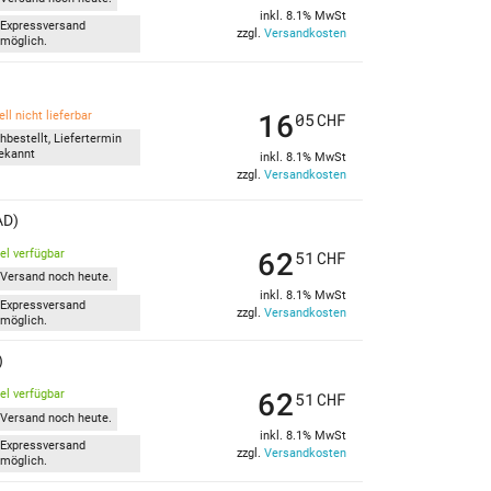
inkl. 8.1% MwSt
Expressversand
zzgl.
Versandkosten
möglich.
16
ll nicht lieferbar
05
CHF
hbestellt, Liefertermin
ekannt
inkl. 8.1% MwSt
zzgl.
Versandkosten
AD)
62
kel verfügbar
51
CHF
Versand noch heute.
inkl. 8.1% MwSt
Expressversand
zzgl.
Versandkosten
möglich.
)
62
kel verfügbar
51
CHF
Versand noch heute.
inkl. 8.1% MwSt
Expressversand
zzgl.
Versandkosten
möglich.