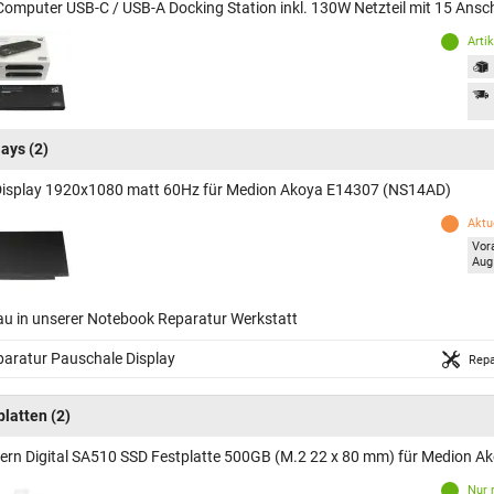
Computer USB-C / USB-A Docking Station inkl. 130W Netzteil mit 15 An
Arti
lays
(2)
Display 1920x1080 matt 60Hz für Medion Akoya E14307 (NS14AD)
Aktue
Vor
Aug
au in unserer Notebook Reparatur Werkstatt
aratur Pauschale Display
Repa
platten
(2)
ern Digital SA510 SSD Festplatte 500GB (M.2 22 x 80 mm) für Medion 
Nur 