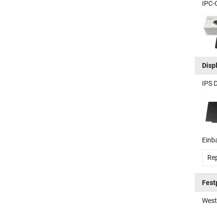
IPC-
Disp
IPS 
Einb
Rep
Fest
West