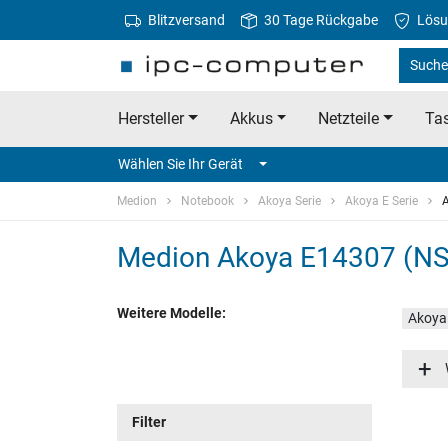
Blitzversand
30 Tage Rückgabe
Lösu
Suche
Hersteller
Akkus
Netzteile
Tas
Wählen Sie Ihr Gerät
Medion
Notebook
Akoya Serie
Akoya E Serie
Medion Akoya E14307 (N
Weitere Modelle:
Akoya
Akoya
Filter