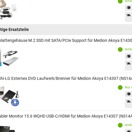
Arti
tige Ersatzteile
plattengehäuse M.2 SSD mit SATA/PCIe Support für Medion Akoya E143
Arti
chi-LG Externes DVD Laufwerk/Brenner für Medion Akoya E14307 (NS14
Nur 
abler Monitor 15.6 WQHD USB-C/HDMI für Medion Akoya E14307 (NS14
Arti