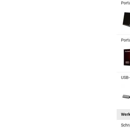
Port
Port
USB-
Wer
Schr