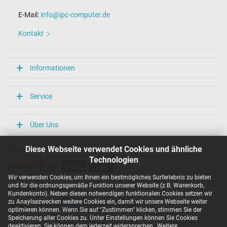
E-Mail:
info@ipc-computer.de
Kontakt
Informationen
Service
Über Uns
Diese Webseite verwendet Cookies und ähnliche
Unsere Versandarten
Technologien
Wir verwenden Cookies, um Ihnen ein bestmögliches Surferlebnis zu bieten
und für die ordnungsgemäße Funktion unserer Website (z.B. Warenkorb,
Unsere Zahlarten
Kundenkonto). Neben diesen notwendigen funktionalen Cookies setzen wir
zu Anaylsezwecken weitere Cookies ein, damit wir unsere Webseite weiter
optimieren können. Wenn Sie auf "Zustimmen" klicken, stimmen Sie der
Speicherung aller Cookies zu. Unter Einstellungen können Sie Cookies
deaktivieren. Sie können dem jederzeit widersprechen.
Weitere