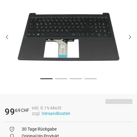
inkl. 8.1% MwSt
99
69
CHF
zzgl.
Versandkosten
30 Tage Rückgabe
Original Hp Produkt