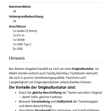
Nummernblock
Ja
Hintergrundbeleuchtung
Ja
Anschlüsse
1x Audio (3,5mm)
1x DC In
1x HDMI
1x USB Typ C
2x USB
Hinweis
Bei diesem Angebot handelt es sich um eine
Originaltastatur
. Im
Markt werden jedoch auch häufig Nachbau-Tastaturen verkauft,
die sich in puncto Verarbeitungsqualität, Passform und
Langlebigkeit von Originalprodukten unterscheiden können.
Die
Vorteile
der
Originaltastatur
sind:
Exact die
gleiche Beschriftung
der Tasten wie beim Original
– damit 100% gleiche Funktion
Bessere
Verarbeitung
und
Haltbarkeit
der Tastenkappen
und deren Beschriftung
Gewohnter
Druckpunkt
für präziseres und komfortableres