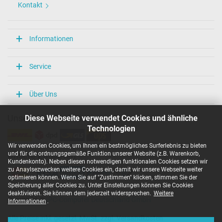
Kontakt
Informationen
Service
Über Uns
Diese Webseite verwendet Cookies und ähnliche
Unsere Versandarten
Technologien
Wir verwenden Cookies, um Ihnen ein bestmögliches Surferlebnis zu bieten
und für die ordnungsgemäße Funktion unserer Website (z.B. Warenkorb,
Unsere Zahlarten
Kundenkonto). Neben diesen notwendigen funktionalen Cookies setzen wir
zu Anaylsezwecken weitere Cookies ein, damit wir unsere Webseite weiter
optimieren können. Wenn Sie auf "Zustimmen" klicken, stimmen Sie der
Speicherung aller Cookies zu. Unter Einstellungen können Sie Cookies
deaktivieren. Sie können dem jederzeit widersprechen.
Weitere
Copyright ©
IPC-Computer Deutschland GmbH
Informationen
.
Alle Preise inkl. gesetzl. MwSt. zzgl. Versandkosten