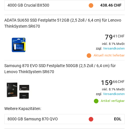
4000 GB Crucial BX500
438.46 CHF
ADATA SU650 SSD Festplatte 512GB (2,5 Zoll / 6,4 cm) für Lenovo
ThinkSystem SR670
79
41
CHF
inkl. 8.1% MwSt
zzgl.
Versandkosten
Aktuell nicht lieferbar
Samsung 870 EVO SSD Festplatte 500GB (2,5 Zoll / 6,4 cm) für
Lenovo ThinkSystem SR670
159
66
CHF
inkl. 8.1% MwSt
zzgl.
Versandkosten
Artikel verfügbar
Weitere Kapazitäten:
8000 GB Samsung 870 QVO
EOL