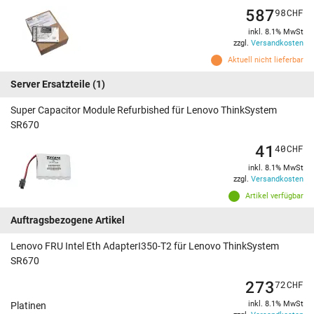
587
98
CHF
inkl. 8.1% MwSt
zzgl.
Versandkosten
Aktuell nicht lieferbar
Server Ersatzteile
(1)
Super Capacitor Module Refurbished für Lenovo ThinkSystem
SR670
41
40
CHF
inkl. 8.1% MwSt
zzgl.
Versandkosten
Artikel verfügbar
Auftragsbezogene Artikel
Lenovo FRU Intel Eth AdapterI350-T2 für Lenovo ThinkSystem
SR670
273
72
CHF
inkl. 8.1% MwSt
Platinen