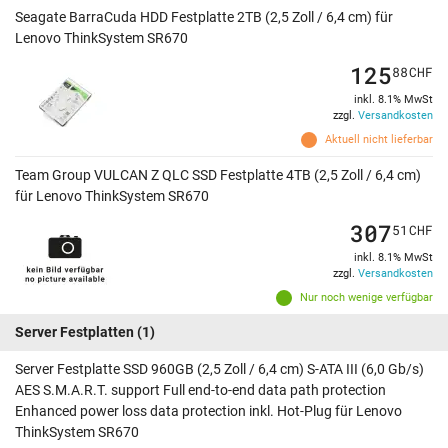
Seagate BarraCuda HDD Festplatte 2TB (2,5 Zoll / 6,4 cm) für
Lenovo ThinkSystem SR670
125
88
CHF
inkl. 8.1% MwSt
zzgl.
Versandkosten
Aktuell nicht lieferbar
Team Group VULCAN Z QLC SSD Festplatte 4TB (2,5 Zoll / 6,4 cm)
für Lenovo ThinkSystem SR670
307
51
CHF
inkl. 8.1% MwSt
zzgl.
Versandkosten
Nur noch wenige verfügbar
Server Festplatten
(1)
Server Festplatte SSD 960GB (2,5 Zoll / 6,4 cm) S-ATA III (6,0 Gb/s)
AES S.M.A.R.T. support Full end-to-end data path protection
Enhanced power loss data protection inkl. Hot-Plug für Lenovo
ThinkSystem SR670