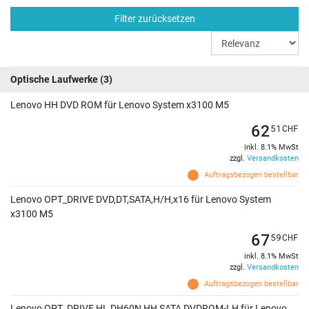
Filter zurücksetzen
Optische Laufwerke
(3)
Lenovo HH DVD ROM für Lenovo System x3100 M5
62
51
CHF
inkl. 8.1% MwSt
zzgl.
Versandkosten
Auftragsbezogen bestellbar
Lenovo OPT_DRIVE DVD,DT,SATA,H/H,x16 für Lenovo System
x3100 M5
67
59
CHF
inkl. 8.1% MwSt
zzgl.
Versandkosten
Auftragsbezogen bestellbar
Lenovo OPT_DRIVE HL DH60N HH SATA DVDROM-LH für Lenovo