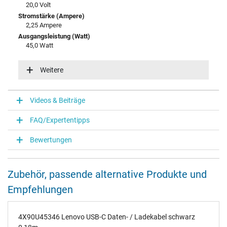
20,0 Volt
Stromstärke (Ampere)
2,25 Ampere
Ausgangsleistung (Watt)
45,0 Watt
Eingangsspannung
100-240V / 50-60Hz
Weitere
Energieeffizienz
VI
Videos & Beiträge
Notebook Stecker
FAQ/Expertentipps
Steckertyp / -form
Slim Tip / 180° gerade
Bewertungen
Steckerlänge (mm)
11,5 mm
Steckerdurchmesser außen / innen
Zubehör, passende alternative Produkte und
11,0 mm / 3,0 mm
Stift im Stecker
Empfehlungen
Ja
Länge Anschlusskabel (m) (ca.)
1.75 m
4X90U45346 Lenovo USB-C Daten- / Ladekabel schwarz