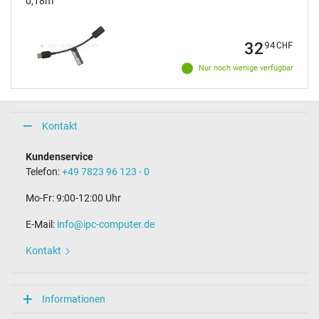
0,18m
Maße
Länge / Breite / Höhe
32
94
CHF
93 mm / 41 mm / 29 mm
Nur noch wenige verfügbar
Weitere Daten
Überlast-, kurzschluss- und überhitzungsgeschützt
Ja
Kontakt
Prüfsiegel
CCC
CE
Kundenservice
N
Telefon:
+49 7823 96 123 - 0
NOM NYCE
PSE
Mo-Fr: 9:00-12:00 Uhr
Singapore Safety Mark
TÜV Argentina Certificado
E-Mail:
info@ipc-computer.de
TÜV Geprüfte Sicherheit
UL Listed
Kontakt
UL Nachhaltigkeit
Kategorisierung
Informationen
Kategorie
Netzteil