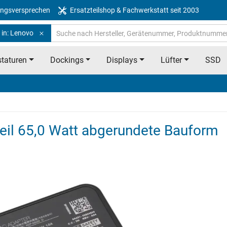
ngsversprechen
Ersatzteilshop & Fachwerkstatt seit 2003
 in: Lenovo
taturen
Dockings
Displays
Lüfter
SSD
eil 65,0 Watt abgerundete Bauform