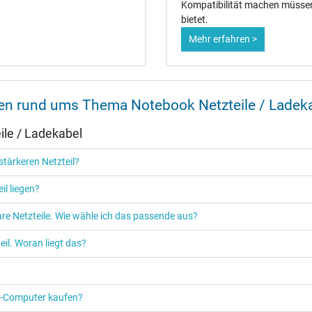
Singapore Safety Mark
Kompatibilität machen müssen 
TÜV Argentina Certificado
bietet.
TÜV Geprüfte Sicherheit
Mehr erfahren >
TÜV Süd
UKCA
UL Listed
Ukraine Safety
nen rund ums Thema Notebook Netzteile / Ladek
le / Ladekabel
tärkeren Netzteil?
Netzteil
il liegen?
Notebook / Laptop
re Netzteile. Wie wähle ich das passende aus?
il. Woran liegt das?
PC‑Computer kaufen?