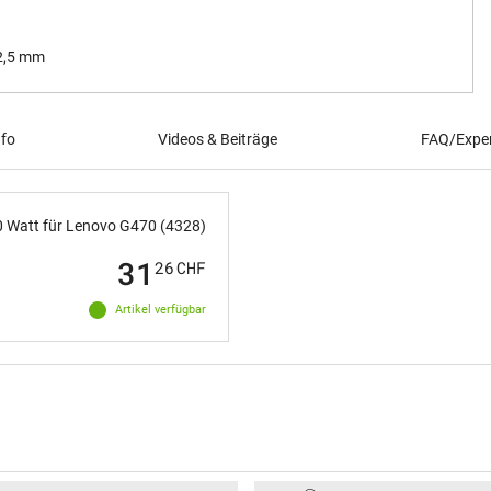
 2,5 mm
nfo
Videos & Beiträge
FAQ/Exper
,0 Watt für Lenovo G470 (4328)
31
26
CHF
Artikel verfügbar