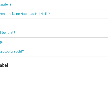
 kaufen?
etzen und keine Nachbau-Netzteile?
t benutzt?
op?
 Laptop braucht?
abel