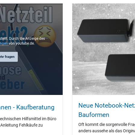
rund / 90° abgewinkelt
11,0 mm
5,5 mm / 2,5 mm
Nein
2.25 m
stellt. Durch die Anzeige des
ungen
von youtube.de.
ehr fragen
75 mm / 28 mm / 75 mm
Ja
CCC
Neue Notebook-Netz
CE
nnen - Kaufberatung
EAC
Bauformen
IRAM
technischen Hilfsmittel im Büro
PSE
Oft kommt die sorgenvolle Fra
" Anleitung Fehlkäufe zu
SEC
anders aussehe als das Origin