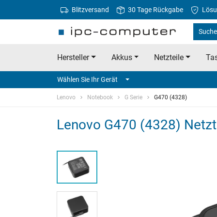
Blitzversand
30 Tage Rückgabe
Lösu
Suche
Hersteller
Akkus
Netzteile
Tas
Wählen Sie Ihr Gerät
Lenovo
Notebook
G Serie
G470 (4328)
Lenovo G470 (4328) Netzt