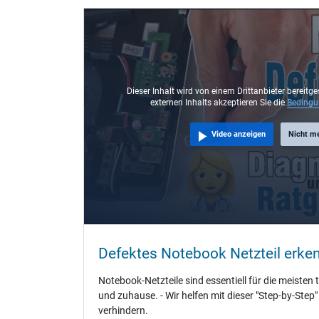
Steckertyp / -form
Steckerlänge (mm)
Steckerdurchmesser außen / innen
Stift im Stecker
Länge Anschlusskabel (m) (ca.)
Dieser Inhalt wird von einem Drittanbieter bereitge
externen Inhalts akzeptieren Sie die
Beding
Maße
Video anzeigen
Nicht m
Länge / Breite / Höhe
Weitere Daten
Überlast-, kurzschluss- und überhitzungsgeschützt
Prüfsiegel
Defektes Notebook Netzteil erke
Notebook-Netzteile sind essentiell für die meisten 
und zuhause. - Wir helfen mit dieser "Step-by-Step
verhindern.