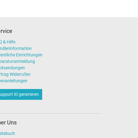
rvice
 & Hilfe
ndlerinformation
entliche Einrichtungen
paraturanmeldung
cksendungen
rtrag Widerrufen
deoanleitungen
upport ID generieren
er Uns
stebuch