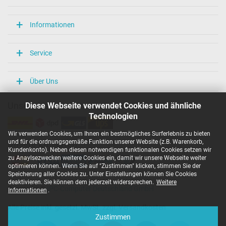
Informationen
Service
Über Uns
Diese Webseite verwendet Cookies und ähnliche
Unsere Versandarten
Technologien
Wir verwenden Cookies, um Ihnen ein bestmögliches Surferlebnis zu bieten
und für die ordnungsgemäße Funktion unserer Website (z.B. Warenkorb,
Unsere Zahlarten
Kundenkonto). Neben diesen notwendigen funktionalen Cookies setzen wir
zu Anaylsezwecken weitere Cookies ein, damit wir unsere Webseite weiter
optimieren können. Wenn Sie auf "Zustimmen" klicken, stimmen Sie der
Speicherung aller Cookies zu. Unter Einstellungen können Sie Cookies
deaktivieren. Sie können dem jederzeit widersprechen.
Weitere
Copyright ©
IPC-Computer Deutschland GmbH
Informationen
.
Alle Preise inkl. gesetzl. MwSt. zzgl. Versandkosten
Zustimmen