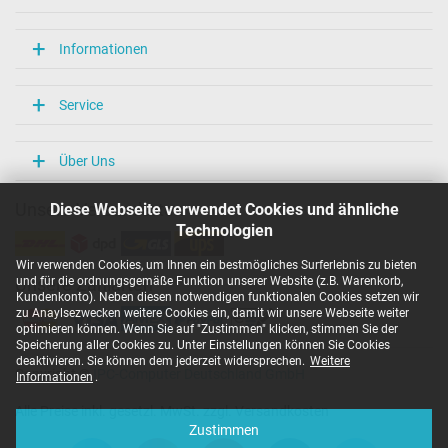
Informationen
Service
Über Uns
Diese Webseite verwendet Cookies und ähnliche
Unsere Versandarten
Technologien
Wir verwenden Cookies, um Ihnen ein bestmögliches Surferlebnis zu bieten
und für die ordnungsgemäße Funktion unserer Website (z.B. Warenkorb,
Unsere Zahlarten
Kundenkonto). Neben diesen notwendigen funktionalen Cookies setzen wir
zu Anaylsezwecken weitere Cookies ein, damit wir unsere Webseite weiter
optimieren können. Wenn Sie auf "Zustimmen" klicken, stimmen Sie der
Speicherung aller Cookies zu. Unter Einstellungen können Sie Cookies
deaktivieren. Sie können dem jederzeit widersprechen.
Weitere
Copyright ©
IPC-Computer Deutschland GmbH
Informationen
.
Alle Preise inkl. gesetzl. MwSt. zzgl. Versandkosten
Zustimmen