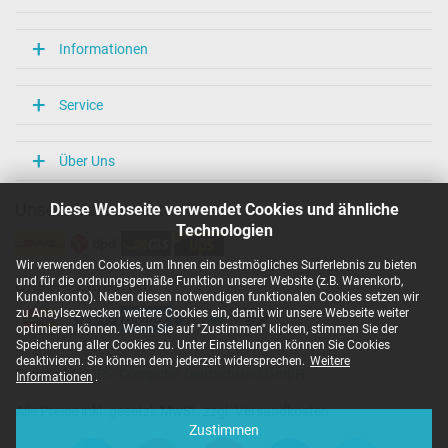
Informationen
Service
Über Uns
Diese Webseite verwendet Cookies und ähnliche
Unsere Versandarten
Technologien
Wir verwenden Cookies, um Ihnen ein bestmögliches Surferlebnis zu bieten
und für die ordnungsgemäße Funktion unserer Website (z.B. Warenkorb,
Unsere Zahlarten
Kundenkonto). Neben diesen notwendigen funktionalen Cookies setzen wir
zu Anaylsezwecken weitere Cookies ein, damit wir unsere Webseite weiter
optimieren können. Wenn Sie auf "Zustimmen" klicken, stimmen Sie der
Speicherung aller Cookies zu. Unter Einstellungen können Sie Cookies
deaktivieren. Sie können dem jederzeit widersprechen.
Weitere
Copyright ©
IPC-Computer Deutschland GmbH
Informationen
.
Alle Preise inkl. gesetzl. MwSt. zzgl. Versandkosten
Zustimmen