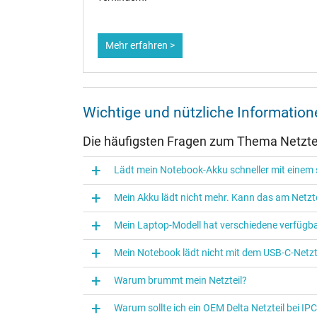
Mehr erfahren >
Kategorisierung
Kategorie
Verwendung
Wichtige und nützliche Informatio
Die häufigsten Fragen zum Thema Netztei
Lädt mein Notebook-Akku schneller mit einem s
Mein Akku lädt nicht mehr. Kann das am Netzte
Mein Laptop-Modell hat verschiedene verfügba
Mein Notebook lädt nicht mit dem USB-C-Netzte
Warum brummt mein Netzteil?
Warum sollte ich ein OEM Delta Netzteil bei I