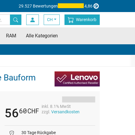
29.527 Bewertungen
4,86
CH
Warenkorb
RAM
Alle Kategorien
ne Bauform
inkl. 8.1% MwSt
56
60
CHF
zzgl.
Versandkosten
30 Tage Rückgabe