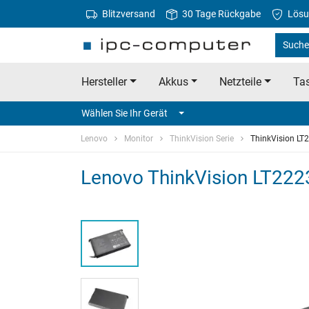
Blitzversand
30 Tage Rückgabe
Lösu
Suche
Hersteller
Akkus
Netzteile
Tas
Wählen Sie Ihr Gerät
Lenovo
Monitor
ThinkVision Serie
ThinkVision LT
Lenovo ThinkVision LT2223