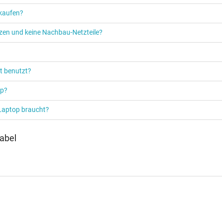
 kaufen?
etzen und keine Nachbau-Netzteile?
t benutzt?
op?
 Laptop braucht?
abel