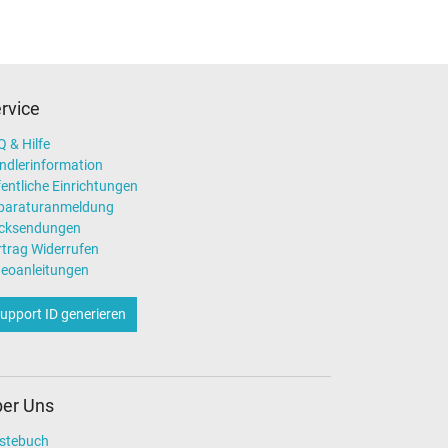
rvice
 & Hilfe
ndlerinformation
entliche Einrichtungen
paraturanmeldung
cksendungen
rtrag Widerrufen
deoanleitungen
upport ID generieren
er Uns
stebuch