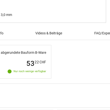
/ 3,0 mm
nfo
Videos & Beiträge
FAQ/Exper
t abgerundete Bauform B-Ware
53
22
CHF
Nur noch wenige verfügbar