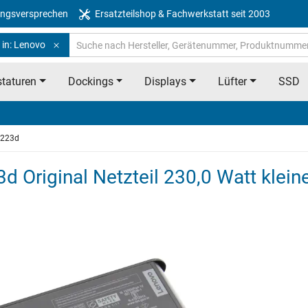
ngsversprechen
Ersatzteilshop & Fachwerkstatt seit 2003
 in: Lenovo
taturen
Dockings
Displays
Lüfter
SSD
2223d
d Original Netzteil 230,0 Watt klei