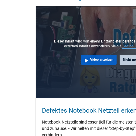
Steckertyp / -form
Steckerlänge (mm)
Steckerdurchmesser außen / innen
Stift im Stecker
Länge Anschlusskabel (m) (ca.)
Dieser Inhalt wird von einem Drittanbieter bereitge
externen Inhalts akzeptieren Sie die
Beding
Maße
Video anzeigen
Nicht m
Länge / Breite / Höhe
Weitere Daten
Überlast-, kurzschluss- und überhitzungsgeschützt
Prüfsiegel
Defektes Notebook Netzteil erke
Notebook-Netzteile sind essentiell für die meisten 
und zuhause. - Wir helfen mit dieser "Step-by-Step
verhindern.