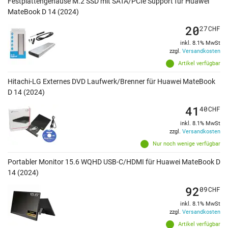
Festplattengehäuse M.2 SSD mit SATA/PCIe Support für Huawei
MateBook D 14 (2024)
20
27
CHF
inkl. 8.1% MwSt
zzgl.
Versandkosten
Artikel verfügbar
Hitachi-LG Externes DVD Laufwerk/Brenner für Huawei MateBook
D 14 (2024)
41
40
CHF
inkl. 8.1% MwSt
zzgl.
Versandkosten
Nur noch wenige verfügbar
Portabler Monitor 15.6 WQHD USB-C/HDMI für Huawei MateBook D
14 (2024)
92
09
CHF
inkl. 8.1% MwSt
zzgl.
Versandkosten
Artikel verfügbar