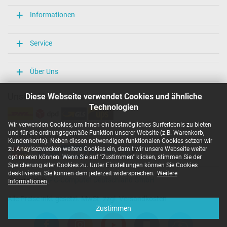
Informationen
Service
Über Uns
Unsere Versandarten
Diese Webseite verwendet Cookies und ähnliche
Technologien
Wir verwenden Cookies, um Ihnen ein bestmögliches Surferlebnis zu bieten
und für die ordnungsgemäße Funktion unserer Website (z.B. Warenkorb,
Unsere Zahlarten
Kundenkonto). Neben diesen notwendigen funktionalen Cookies setzen wir
zu Anaylsezwecken weitere Cookies ein, damit wir unsere Webseite weiter
optimieren können. Wenn Sie auf "Zustimmen" klicken, stimmen Sie der
Speicherung aller Cookies zu. Unter Einstellungen können Sie Cookies
deaktivieren. Sie können dem jederzeit widersprechen.
Weitere
Copyright ©
IPC-Computer Deutschland GmbH
Informationen
.
Alle Preise inkl. gesetzl. MwSt. zzgl. Versandkosten
Zustimmen