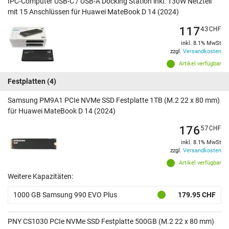
IPC-Computer USB-C / USB-A Docking Station inkl. 130W Netzteil
mit 15 Anschlüssen für Huawei MateBook D 14 (2024)
117
43
CHF
inkl. 8.1% MwSt
zzgl.
Versandkosten
Artikel verfügbar
Festplatten
(4)
Samsung PM9A1 PCIe NVMe SSD Festplatte 1TB (M.2 22 x 80 mm)
für Huawei MateBook D 14 (2024)
176
57
CHF
inkl. 8.1% MwSt
zzgl.
Versandkosten
Artikel verfügbar
Weitere Kapazitäten:
1000 GB Samsung 990 EVO Plus
179.95 CHF
PNY CS1030 PCIe NVMe SSD Festplatte 500GB (M.2 22 x 80 mm)