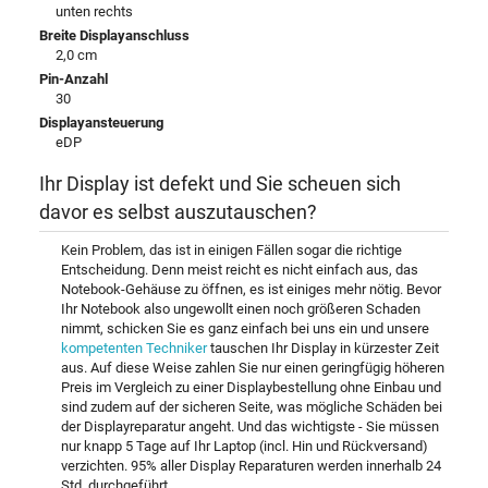
unten rechts
Breite Displayanschluss
2,0 cm
Pin-Anzahl
30
Displayansteuerung
eDP
Ihr Display ist defekt und Sie scheuen sich
davor es selbst auszutauschen?
Kein Problem, das ist in einigen Fällen sogar die richtige
Entscheidung. Denn meist reicht es nicht einfach aus, das
Notebook-Gehäuse zu öffnen, es ist einiges mehr nötig. Bevor
Ihr Notebook also ungewollt einen noch größeren Schaden
nimmt, schicken Sie es ganz einfach bei uns ein und unsere
kompetenten Techniker
tauschen Ihr Display in kürzester Zeit
aus. Auf diese Weise zahlen Sie nur einen geringfügig höheren
Preis im Vergleich zu einer Displaybestellung ohne Einbau und
sind zudem auf der sicheren Seite, was mögliche Schäden bei
der Displayreparatur angeht. Und das wichtigste - Sie müssen
nur knapp 5 Tage auf Ihr Laptop (incl. Hin und Rückversand)
verzichten. 95% aller Display Reparaturen werden innerhalb 24
Std. durchgeführt.