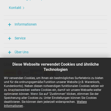
Kontakt
Informationen
Service
Über Uns
Unsere Versandarten
Diese Webseite verwendet Cookies und ähnliche
Technologien
Wir verwenden Cookies, um Ihnen ein bestmögliches Surferlebnis zu bieten
und für die ordnungsgemäße Funktion unserer Website (z.B. Warenkorb,
Unsere Zahlarten
Kundenkonto). Neben diesen notwendigen funktionalen Cookies setzen wir
zu Anaylsezwecken weitere Cookies ein, damit wir unsere Webseite weiter
optimieren können. Wenn Sie auf "Zustimmen" klicken, stimmen Sie der
Speicherung aller Cookies zu. Unter Einstellungen können Sie Cookies
deaktivieren. Sie können dem jederzeit widersprechen.
Weitere
Copyright ©
IPC-Computer Deutschland GmbH
Informationen
.