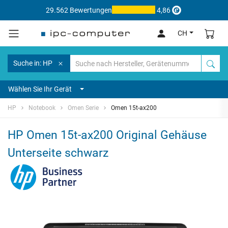
29.562 Bewertungen
4,86
CH
Suche in: HP
Wählen Sie Ihr Gerät
HP
Notebook
Omen Serie
Omen 15t-ax200
HP Omen 15t-ax200 Original Gehäuse
Unterseite schwarz