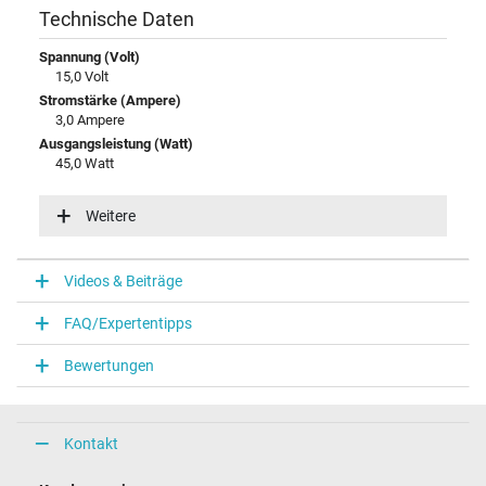
Technische Daten
Spannung (Volt)
15,0 Volt
Stromstärke (Ampere)
3,0 Ampere
Ausgangsleistung (Watt)
45,0 Watt
Zusätzliche Ausgangsleistung
12V / 3A / 36,0W
Weitere
15V / 3A / 45,0W
5V / 3A / 15,0W
9V / 3A / 27,0W
Videos & Beiträge
Eingangsspannung
100-240V / 50-60Hz
FAQ/Expertentipps
Energieeffizienz
VI
Bewertungen
Notebook Stecker
Steckertyp / -form
Kontakt
USB-C / 180° gerade
Steckerlänge (mm)