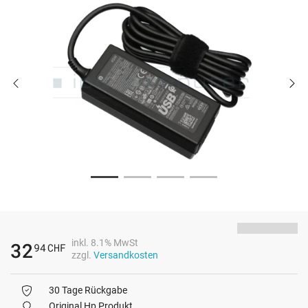
inkl. 8.1% MwSt
32
94
CHF
zzgl.
Versandkosten
30 Tage Rückgabe
Original Hp Produkt