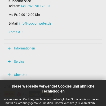
Kundenservice
7,0 mm
Telefon:
+49 7823 96 123 - 0
Stift im Stecker
Nein
Mo-Fr: 9:00-12:00 Uhr
Länge Anschlusskabel (m) (ca.)
1.75 m
E-Mail:
info@ipc-computer.de
Maße
Kontakt
Länge / Breite / Höhe
92 mm / 38 mm / 27 mm
Informationen
Weitere Daten
Überlast-, kurzschluss- und überhitzungsgeschützt
Service
Ja
Prüfsiegel
CCC
Über Uns
CE
NOM NYCE
Diese Webseite verwendet Cookies und ähnliche
Unsere Versandarten
PSE
Singapore Safety Mark
Technologien
TÜV Argentina Certificado
TÜV Geprüfte Sicherheit
Wir verwenden Cookies, um Ihnen ein bestmögliches Surferlebnis zu bieten
UL Listed
und für die ordnungsgemäße Funktion unserer Website (z.B. Warenkorb,
Unsere Zahlarten