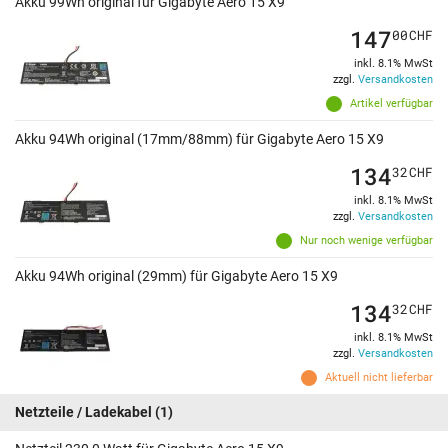
Akku 99Wh original für Gigabyte Aero 15 X9
147
00
CHF
inkl. 8.1% MwSt
zzgl.
Versandkosten
Artikel verfügbar
Akku 94Wh original (17mm/88mm) für Gigabyte Aero 15 X9
134
32
CHF
inkl. 8.1% MwSt
zzgl.
Versandkosten
Nur noch wenige verfügbar
Akku 94Wh original (29mm) für Gigabyte Aero 15 X9
134
32
CHF
inkl. 8.1% MwSt
zzgl.
Versandkosten
Aktuell nicht lieferbar
Netzteile / Ladekabel
(1)