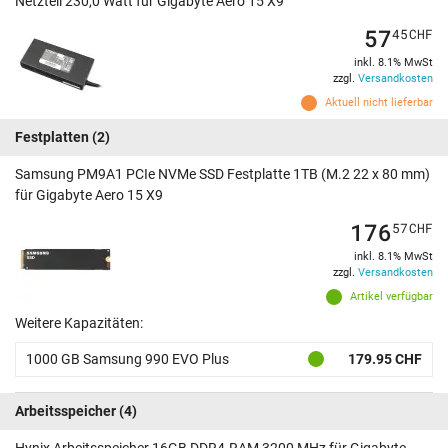
Netzteil 230,0 Watt für Gigabyte Aero 15 X9
57
45
CHF
inkl. 8.1% MwSt
zzgl.
Versandkosten
Aktuell nicht lieferbar
Festplatten
(2)
Samsung PM9A1 PCIe NVMe SSD Festplatte 1TB (M.2 22 x 80 mm)
für Gigabyte Aero 15 X9
176
57
CHF
inkl. 8.1% MwSt
zzgl.
Versandkosten
Artikel verfügbar
Weitere Kapazitäten:
1000 GB Samsung 990 EVO Plus
179.95 CHF
Arbeitsspeicher
(4)
Hynix Arbeitsspeicher 16GB DDR4-RAM 3200 MHz für Gigabyte