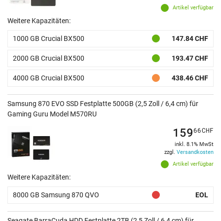
Artikel verfügbar
Weitere Kapazitäten:
1000 GB Crucial BX500
147.84 CHF
2000 GB Crucial BX500
193.47 CHF
4000 GB Crucial BX500
438.46 CHF
Samsung 870 EVO SSD Festplatte 500GB (2,5 Zoll / 6,4 cm) für
Gaming Guru Model M570RU
159
66
CHF
inkl. 8.1% MwSt
zzgl.
Versandkosten
Artikel verfügbar
Weitere Kapazitäten:
8000 GB Samsung 870 QVO
EOL
Seagate BarraCuda HDD Festplatte 2TB (2,5 Zoll / 6,4 cm) für