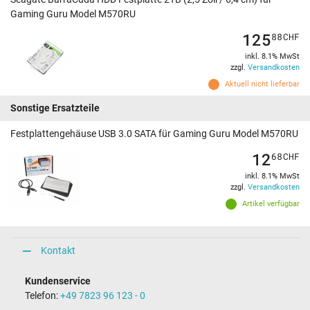
Gaming Guru Model M570RU
125
88
CHF
inkl. 8.1% MwSt
zzgl.
Versandkosten
Aktuell nicht lieferbar
Sonstige Ersatzteile
Festplattengehäuse USB 3.0 SATA für Gaming Guru Model M570RU
12
68
CHF
inkl. 8.1% MwSt
zzgl.
Versandkosten
Artikel verfügbar
Kontakt
Kundenservice
Telefon:
+49 7823 96 123 - 0