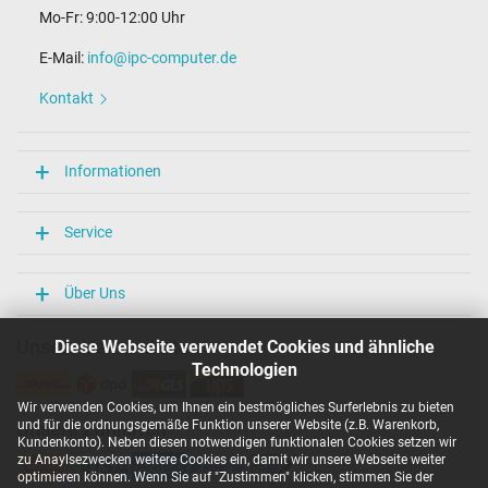
Mo-Fr: 9:00-12:00 Uhr
E-Mail:
info@ipc-computer.de
Kontakt
Informationen
Service
Über Uns
Unsere Versandarten
Diese Webseite verwendet Cookies und ähnliche
Technologien
Wir verwenden Cookies, um Ihnen ein bestmögliches Surferlebnis zu bieten
und für die ordnungsgemäße Funktion unserer Website (z.B. Warenkorb,
Unsere Zahlarten
Kundenkonto). Neben diesen notwendigen funktionalen Cookies setzen wir
zu Anaylsezwecken weitere Cookies ein, damit wir unsere Webseite weiter
optimieren können. Wenn Sie auf "Zustimmen" klicken, stimmen Sie der