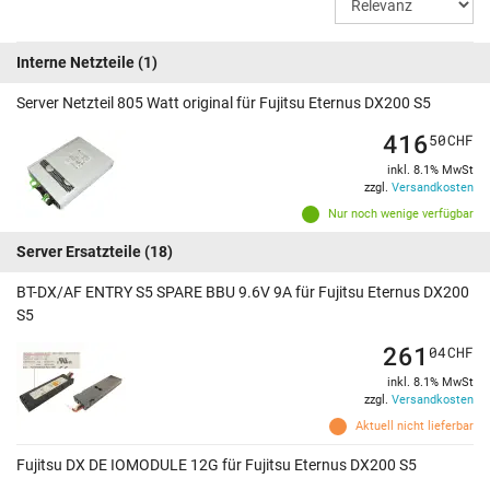
Interne Netzteile
(1)
Server Netzteil 805 Watt original für Fujitsu Eternus DX200 S5
416
50
CHF
inkl. 8.1% MwSt
zzgl.
Versandkosten
Nur noch wenige verfügbar
Server Ersatzteile
(18)
BT-DX/AF ENTRY S5 SPARE BBU 9.6V 9A für Fujitsu Eternus DX200
S5
261
04
CHF
inkl. 8.1% MwSt
zzgl.
Versandkosten
Aktuell nicht lieferbar
Fujitsu DX DE IOMODULE 12G für Fujitsu Eternus DX200 S5