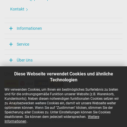
Kontakt
Informationen
Service
Über Uns
Diese Webseite verwendet Cookies und ähnliche
Unsere Versandarten
Technologien
Wir verwenden Cookies, um Ihnen ein bestmögliches Surferlebnis zu bieten
und für die ordnungsgemäße Funktion unserer Website (z.B. Warenkorb,
Unsere Zahlarten
Kundenkonto). Neben diesen notwendigen funktionalen Cookies setzen wir
zu Anaylsezwecken weitere Cookies ein, damit wir unsere Webseite weiter
optimieren können. Wenn Sie auf "Zustimmen" klicken, stimmen Sie der
Speicherung aller Cookies zu. Unter Einstellungen können Sie Cookies
deaktivieren. Sie können dem jederzeit widersprechen.
Weitere
Copyright ©
IPC-Computer Deutschland GmbH
Informationen
.