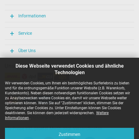
Informationen
Service
Über Uns
Unsere Versandarten
Diese Webseite verwendet Cookies und ähnliche
Technologien
Wir verwenden Cookies, um Ihnen ein bestmögliches Surferlebnis zu bieten
und für die ordnungsgemäße Funktion unserer Website (z.B. Warenkorb,
Unsere Zahlarten
Kundenkonto). Neben diesen notwendigen funktionalen Cookies setzen wir
zu Anaylsezwecken weitere Cookies ein, damit wir unsere Webseite weiter
optimieren können. Wenn Sie auf "Zustimmen" klicken, stimmen Sie der
Speicherung aller Cookies zu. Unter Einstellungen können Sie Cookies
deaktivieren. Sie können dem jederzeit widersprechen.
Weitere
Copyright ©
IPC-Computer Deutschland GmbH
Informationen
.
Alle Preise inkl. gesetzl. MwSt. zzgl. Versandkosten
Zustimmen