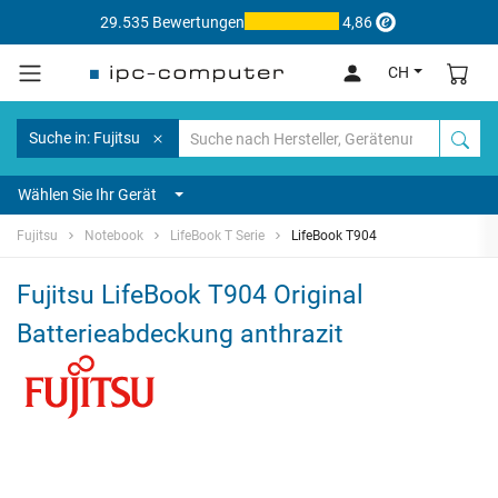
29.535 Bewertungen
4,86
CH
Suche in: Fujitsu
Wählen Sie Ihr Gerät
Fujitsu
Notebook
LifeBook T Serie
LifeBook T904
Fujitsu LifeBook T904 Original
Batterieabdeckung anthrazit