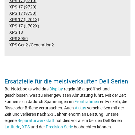
XPS 17 (9710)
XPS 17 (9720)
XPS 17 (9730)
XPS 17 (L701X)
XPS 17 (L702X)
XPS 18
XPS 8950
XPS Gen2 /Generation2
Ersatzteile für die meistverkauften Dell Serien
Bei Notebooks wird das
Display
regelmäßig geöffnet und
geschlossen, was zu einer gewissen Abnutzung führt. Mit der Zeit
können sich dadurch Spannungen im
Frontrahmen
entwickeln, die
Risse oder Brüche verursachen. Auch
Akkus
verschleißen mit der
Zeit und verlieren nach 2-3 Jahren enorm an Leistung. Unsere
eigene
Reparaturwerkstatt
hat dies vor allem bei den Dell Serien
Latitude
,
XPS
und der
Precision Serie
beobachten können.