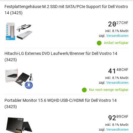
Festplattengehäuse M.2 SSD mit SATA/PCIe Support für Dell Vostro
14 (3425)
20
27
CHF
inkl. 8.1% MwSt
zzgl.
Versandkosten
Artikel verfügbar
Hitachi-LG Externes DVD Laufwerk/Brenner für Dell Vostro 14
(3425)
41
40
CHF
inkl. 8.1% MwSt
zzgl.
Versandkosten
Nur noch wenige verfügbar
Portabler Monitor 15.6 WQHD USB-C/HDMI für Dell Vostro 14
(3425)
92
09
CHF
inkl. 8.1% MwSt
zzgl.
Versandkosten