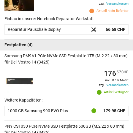
zzgl.
Versandkosten
Aktuell nicht lieferbar
Einbau in unserer Notebook Reparatur Werkstatt
Reparatur Pauschale Display
66.68 CHF
Festplatten
(4)
Samsung PM9A1 PCIe NVMe SSD Festplatte 1TB (M.2 22 x 80 mm)
für Dell Vostro 14 (3425)
176
57
CHF
inkl. 8.1% MwSt
zzgl.
Versandkosten
Artikel verfügbar
Weitere Kapazitäten:
1000 GB Samsung 990 EVO Plus
179.95 CHF
PNY CS1030 PCIe NVMe SSD Festplatte 500GB (M.2 22 x 80 mm)
für Dell Vostro 14 (3425)