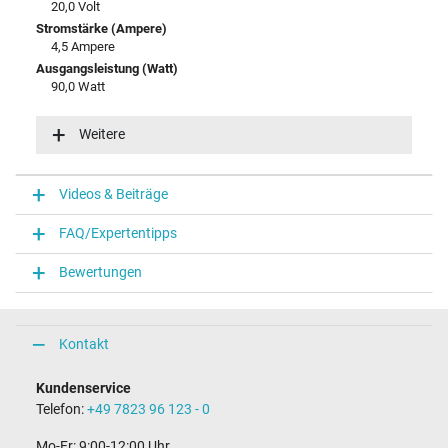
20,0 Volt
Stromstärke (Ampere)
4,5 Ampere
Ausgangsleistung (Watt)
90,0 Watt
Zusätzliche Ausgangsleistung
15V / 3A / 45,0W
Weitere
5V / 3A / 15,0W
9V / 3A / 27,0W
Eingangsspannung
Videos & Beiträge
100-240V / 50-60Hz
Energieeffizienz
FAQ/Expertentipps
VI
Bewertungen
Notebook Stecker
Steckertyp / -form
USB-C / 180° gerade
Kontakt
Länge Anschlusskabel (m) (ca.)
1.80 m
Kundenservice
Telefon:
+49 7823 96 123 - 0
Maße
Mo-Fr: 9:00-12:00 Uhr
Länge / Breite / Höhe