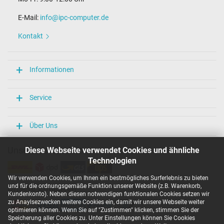
130 mm / 66 mm / 22 mm
E-Mail:
info@ipc-computer.de
Weitere Daten
Kontakt
Überlast-, kurzschluss- und überhitzungsgeschützt
Ja
Prüfsiegel
Informationen
CCC
CE
N
Service
NOM NYCE
PSE
Singapore Safety Mark
Über Uns
TÜV Argentina Certificado
TÜV Geprüfte Sicherheit
UL Listed
Unsere Versandarten
Diese Webseite verwendet Cookies und ähnliche
Technologien
Weiter Informationen zum Laden Ihres Notebooks mit einem USB-
C Ladekabel können Sie in unserem
Blogbeitrag
nachlesen. Bei
Wir verwenden Cookies, um Ihnen ein bestmögliches Surferlebnis zu bieten
weiteren Fragen im Bezug auf USB-C Ladekabel oder anderen
und für die ordnungsgemäße Funktion unserer Website (z.B. Warenkorb,
Unsere Zahlarten
Themen besuchen Sie gerne unsere
Notebook FAQ – Häufig
Kundenkonto). Neben diesen notwendigen funktionalen Cookies setzen wir
gestellte Fragen
oder werfen Sie einen Blick in die Vielzahl unserer
zu Anaylsezwecken weitere Cookies ein, damit wir unsere Webseite weiter
verschiedenen Themen in unserem eigenen
IPC-Blog
.
optimieren können. Wenn Sie auf "Zustimmen" klicken, stimmen Sie der
Speicherung aller Cookies zu. Unter Einstellungen können Sie Cookies