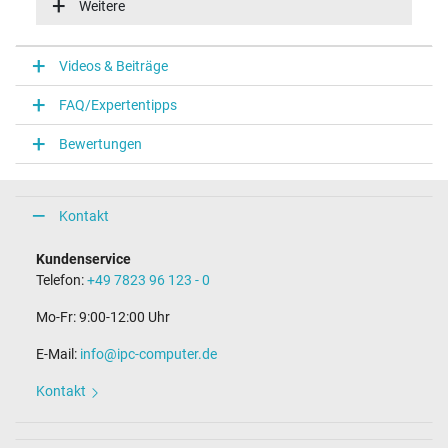
Weitere
Energieeffizienz
VI
Funktions-LED
Videos & Beiträge
Funktions-LED im Stecker
FAQ/Expertentipps
Notebook Stecker
Bewertungen
Steckertyp / -form
rund / 180° gerade
Steckerlänge (mm)
9,0 mm
Kontakt
Steckerdurchmesser außen / innen
4,5 mm / 2,9 mm
Kundenservice
Stift im Stecker
Telefon:
+49 7823 96 123 - 0
Ja
Länge Anschlusskabel (m) (ca.)
Mo-Fr: 9:00-12:00 Uhr
1.95 m
E-Mail:
info@ipc-computer.de
Maße
Kontakt
Länge / Breite / Höhe
88 mm / 56 mm / 22 mm