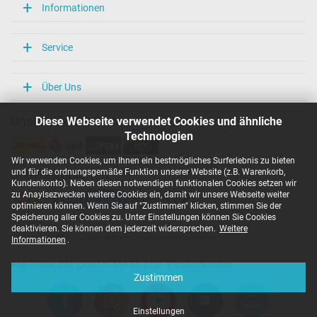
Weitere Daten
Informationen
Überlast-, kurzschluss- und überhitzungsgeschützt
Ja
Service
Prüfsiegel
CCC
CE
Über Uns
N
NOM NYCE
Diese Webseite verwendet Cookies und ähnliche
Unsere Versandarten
PSE
Technologien
Singapore Safety Mark
TÜV Argentina Certificado
Wir verwenden Cookies, um Ihnen ein bestmögliches Surferlebnis zu bieten
TÜV Geprüfte Sicherheit
und für die ordnungsgemäße Funktion unserer Website (z.B. Warenkorb,
Unsere Zahlarten
UL Listed
Kundenkonto). Neben diesen notwendigen funktionalen Cookies setzen wir
zu Anaylsezwecken weitere Cookies ein, damit wir unsere Webseite weiter
Kategorisierung
optimieren können. Wenn Sie auf "Zustimmen" klicken, stimmen Sie der
Speicherung aller Cookies zu. Unter Einstellungen können Sie Cookies
Kategorie
deaktivieren. Sie können dem jederzeit widersprechen.
Weitere
Copyright ©
IPC-Computer Deutschland GmbH
Netzteil
Informationen
.
Verwendung
Alle Preise inkl. gesetzl. MwSt. zzgl. Versandkosten
Notebook / Laptop
Zustimmen
Einstellungen