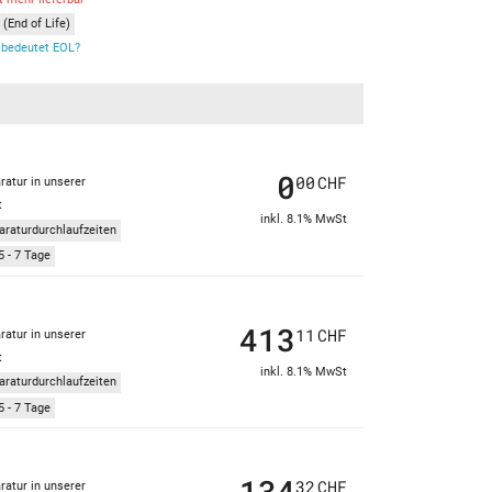
(End of Life)
bedeutet EOL?
0
00
CHF
ratur in unserer
t
inkl. 8.1% MwSt
araturdurchlaufzeiten
5 - 7 Tage
413
11
CHF
ratur in unserer
t
inkl. 8.1% MwSt
araturdurchlaufzeiten
5 - 7 Tage
134
32
CHF
ratur in unserer