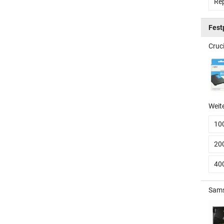
Rep
Fest
Cruci
Weit
10
20
40
Sams