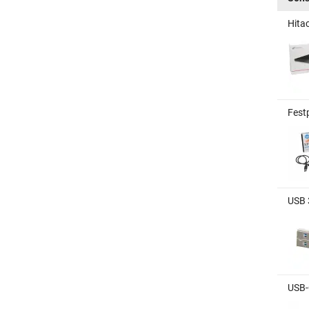
Hita
Fest
USB 3
USB-