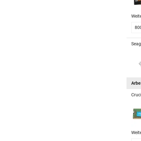
Weit
80
Seaga
Arbe
Cruc
Weit