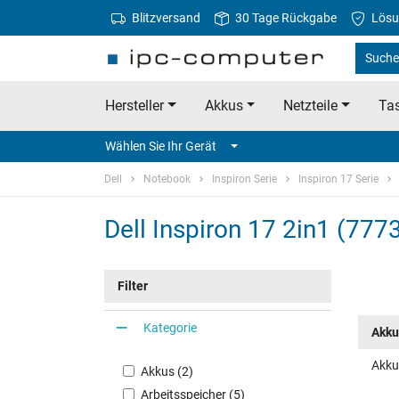
Blitzversand
30 Tage Rückgabe
Lösu
Suche 
Hersteller
Akkus
Netzteile
Tas
Wählen Sie Ihr Gerät
Dell
Notebook
Inspiron Serie
Inspiron 17 Serie
Dell Inspiron 17 2in1 (777
Filter
Kategorie
Akku
Akku 
Akkus (2)
Arbeitsspeicher (5)