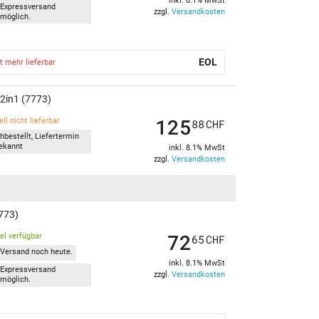
inkl. 8.1% MwSt
Expressversand
zzgl.
Versandkosten
möglich.
EOL
t mehr lieferbar
 2in1 (7773)
125
ll nicht lieferbar
88
CHF
hbestellt, Liefertermin
ekannt
inkl. 8.1% MwSt
zzgl.
Versandkosten
7773)
72
kel verfügbar
65
CHF
Versand noch heute.
inkl. 8.1% MwSt
Expressversand
zzgl.
Versandkosten
möglich.