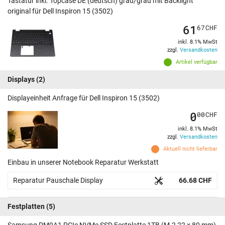
Tastatur inkl. Topcase DE (deutsch) grau/grau mit Backlight
original für Dell Inspiron 15 (3502)
61
67
CHF
inkl. 8.1% MwSt
zzgl.
Versandkosten
Artikel verfügbar
Displays
(2)
Displayeinheit Anfrage für Dell Inspiron 15 (3502)
0
00
CHF
inkl. 8.1% MwSt
zzgl.
Versandkosten
Aktuell nicht lieferbar
Einbau in unserer Notebook Reparatur Werkstatt
Reparatur Pauschale Display
66.68 CHF
Festplatten
(5)
Samsung PM9A1 PCIe NVMe SSD Festplatte 1TB (M.2 22 x 80 mm)