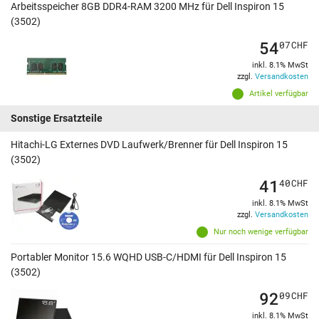
Arbeitsspeicher 8GB DDR4-RAM 3200 MHz für Dell Inspiron 15
(3502)
54
07
CHF
inkl. 8.1% MwSt
zzgl.
Versandkosten
Artikel verfügbar
Sonstige Ersatzteile
Hitachi-LG Externes DVD Laufwerk/Brenner für Dell Inspiron 15
(3502)
41
40
CHF
inkl. 8.1% MwSt
zzgl.
Versandkosten
Nur noch wenige verfügbar
Portabler Monitor 15.6 WQHD USB-C/HDMI für Dell Inspiron 15
(3502)
92
09
CHF
inkl. 8.1% MwSt