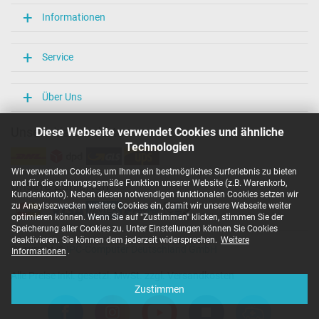
Informationen
Service
Über Uns
Unsere Versandarten
Diese Webseite verwendet Cookies und ähnliche
Technologien
Wir verwenden Cookies, um Ihnen ein bestmögliches Surferlebnis zu bieten
und für die ordnungsgemäße Funktion unserer Website (z.B. Warenkorb,
Unsere Zahlarten
Kundenkonto). Neben diesen notwendigen funktionalen Cookies setzen wir
zu Anaylsezwecken weitere Cookies ein, damit wir unsere Webseite weiter
optimieren können. Wenn Sie auf "Zustimmen" klicken, stimmen Sie der
Speicherung aller Cookies zu. Unter Einstellungen können Sie Cookies
deaktivieren. Sie können dem jederzeit widersprechen.
Weitere
Copyright ©
IPC-Computer Deutschland GmbH
Informationen
.
Alle Preise inkl. gesetzl. MwSt. zzgl. Versandkosten
Zustimmen