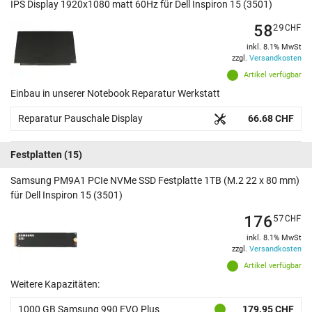
IPS Display 1920x1080 matt 60Hz für Dell Inspiron 15 (3501)
58
29
CHF
inkl. 8.1% MwSt
zzgl.
Versandkosten
Artikel verfügbar
Einbau in unserer Notebook Reparatur Werkstatt
Reparatur Pauschale Display
66.68 CHF
Festplatten
(15)
Samsung PM9A1 PCIe NVMe SSD Festplatte 1TB (M.2 22 x 80 mm)
für Dell Inspiron 15 (3501)
176
57
CHF
inkl. 8.1% MwSt
zzgl.
Versandkosten
Artikel verfügbar
Weitere Kapazitäten:
1000 GB Samsung 990 EVO Plus
179.95 CHF