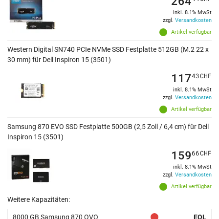
264
inkl. 8.1% MwSt
zzgl.
Versandkosten
Artikel verfügbar
Western Digital SN740 PCIe NVMe SSD Festplatte 512GB (M.2 22 x
30 mm) für Dell Inspiron 15 (3501)
117
43
CHF
inkl. 8.1% MwSt
zzgl.
Versandkosten
Artikel verfügbar
Samsung 870 EVO SSD Festplatte 500GB (2,5 Zoll / 6,4 cm) für Dell
Inspiron 15 (3501)
159
66
CHF
inkl. 8.1% MwSt
zzgl.
Versandkosten
Artikel verfügbar
Weitere Kapazitäten:
8000 GB Samsung 870 QVO
EOL