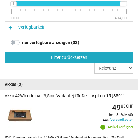
0,00
614,00
Verfügbarkeit
nur verfügbare anzeigen (33)
Filter zurücksetzen
Akkus
(2)
Akku 42Wh original (3,5cm Variante) für Dell Inspiron 15 (3501)
49
85
CHF
inkl. 8.1% MwSt
zzgl.
Versandkosten
Artikel verfügbar
IPC-Computer Akku 41Wh (3,5cm Variante) kompatibel für Dell