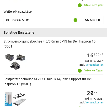
Artikel verfügbar
Weitere Kapazitäten:
8GB 2666 MHz
56.60 CHF
Sonstige Ersatzteile
Stromversorgungsbuchse 4,5/3,0mm 3PIN für Dell Inspiron 15
(3501)
16
05
CHF
inkl. 8.1% MwSt
zzgl.
Versandkosten
Artikel verfügbar
Festplattengehäuse M.2 SSD mit SATA/PCIe Support für Dell
Inspiron 15 (3501)
20
27
CHF
inkl. 8.1% MwSt
zzgl.
Versandkosten