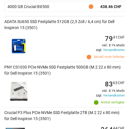
4000 GB Crucial BX500
438.46 CHF
ADATA SU650 SSD Festplatte 512GB (2,5 Zoll / 6,4 cm) für Dell
Inspiron 15 (3501)
79
41
CHF
inkl. 8.1% MwSt
zzgl.
Versandkosten
Aktuell nicht lieferbar
PNY CS1030 PCIe NVMe SSD Festplatte 500GB (M.2 22 x 80 mm)
für Dell Inspiron 15 (3501)
83
63
CHF
inkl. 8.1% MwSt
zzgl.
Versandkosten
Artikel verfügbar
Crucial P3 Plus PCIe NVMe SSD Festplatte 2TB (M.2 22 x 80 mm)
für Dell Inspiron 15 (3501)
44
CHF