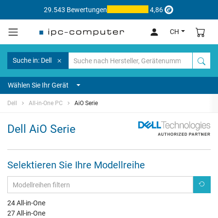
29.543 Bewertungen
4,86
CH
Suche in: Dell
Wählen Sie Ihr Gerät
Dell
All-in-One PC
AiO Serie
Dell AiO Serie
Selektieren Sie Ihre Modellreihe
24 All-in-One
27 All-in-One