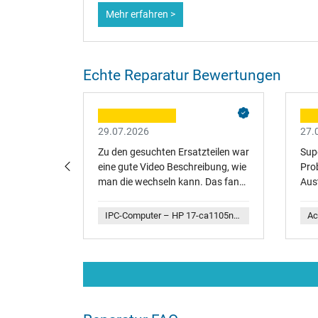
Mehr erfahren >
Echte Reparatur Bewertungen
29.07.2026
27.
, Tausch
Zu den gesuchten Ersatzteilen war
Supe
los und
eine gute Video Beschreibung, wie
Pro
i
man die wechseln kann. Das fand
Aus
ich sehr hilfreich.
IPC-Computer – HP 250 G7 (6HM83ES) Replacement Akku 47Wh
IPC-Computer – HP 17-ca1105ng (6PR94EA) Replacement Akku 47Wh