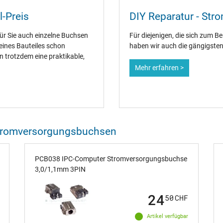
-Preis
DIY Reparatur - Str
ür Sie auch einzelne Buchsen
Für diejenigen, die sich zum B
eines Bauteiles schon
haben wir auch die gängigste
en trotzdem eine praktikable,
Mehr erfahren >
 Stromversorgungsbuchsen
PCB038 IPC-Computer Stromversorgungsbuchse
3,0/1,1mm 3PIN
24
50
CHF
Artikel verfügbar