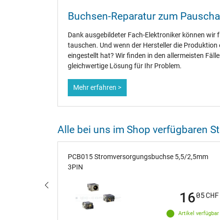
Buchsen-Reparatur zum Pauschal
Dank ausgebildeter Fach-Elektroniker können wir f
tauschen. Und wenn der Hersteller die Produktion 
eingestellt hat? Wir finden in den allermeisten Fäll
gleichwertige Lösung für Ihr Problem.
Mehr erfahren >
Alle bei uns im Shop verfügbaren
PCB015 Stromversorgungsbuchse 5,5/2,5mm
3PIN
3PIN
16
16
05
CHF
05
CHF
ikel verfügbar
Artikel verfügbar