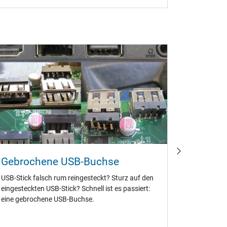
Gebrochene USB-Buchse
Abgebr
USB-Stick falsch rum reingesteckt? Sturz auf den
Abgebrann
eingesteckten USB-Stick? Schnell ist es passiert:
Laptops. W
eine gebrochene USB-Buchse.
den viele 
Grund.