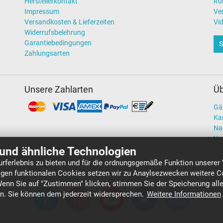
Herstellerkontakt
Rü
Impressum
Ve
Versandkosten & Lieferzeiten
Vi
Widerrufsbelehrung
Garantiebedingungen
S
Zahlungsarten
Unsere Zahlarten
Üb
Gä
Kar
Na
Un
und ähnliche Technologien
rferlebnis zu bieten und für die ordnungsgemäße Funktion unserer
gen funktionalen Cookies setzen wir zu Anaylsezwecken weitere Co
Wenn Sie auf "Zustimmen" klicken, stimmen Sie der Speicherung all
en. Sie können dem jederzeit widersprechen.
Weitere Informationen