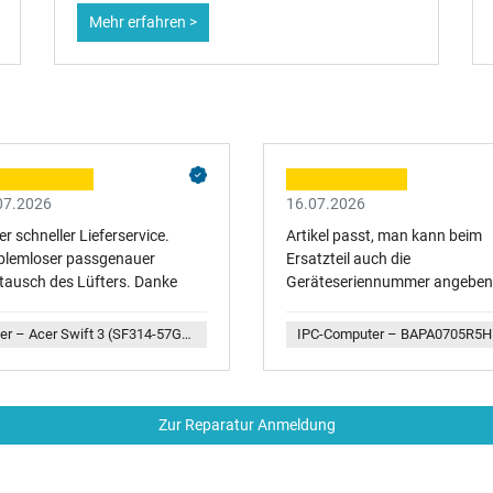
Mehr erfahren >
07.2026
16.07.2026
r schneller Lieferservice.
Artikel passt, man kann beim
blemloser passgenauer
Ersatzteil auch die
tausch des Lüfters. Danke
Geräteseriennummer angeben
dann wird die Kompatibilität
geprüft. Netter Service. Gerne
Acer – Acer Swift 3 (SF314-57G) Original CPU-Lüfter
wieder...
Zur Reparatur Anmeldung