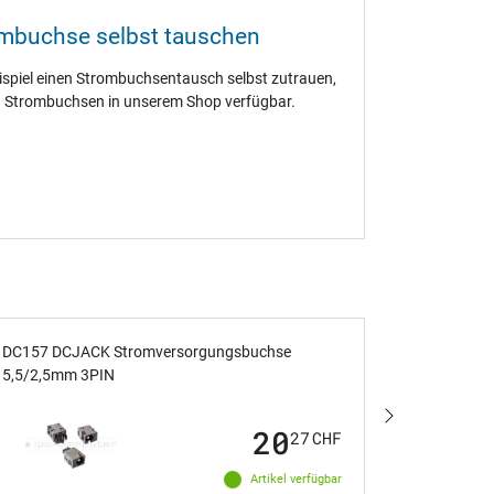
ombuchse selbst tauschen
eispiel einen Strombuchsentausch selbst zutrauen,
n Strombuchsen in unserem Shop verfügbar.
DC157 DCJACK Stromversorgungsbuchse
PCB058 IP
5,5/2,5mm 3PIN
4,0/1,7mm
20
27
CHF
Artikel verfügbar