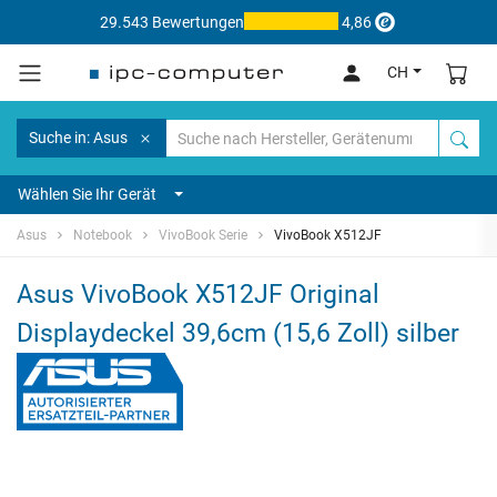
29.543 Bewertungen
4,86
CH
Suche in: Asus
Wählen Sie Ihr Gerät
Asus
Notebook
VivoBook Serie
VivoBook X512JF
Asus VivoBook X512JF Original
Displaydeckel 39,6cm (15,6 Zoll) silber