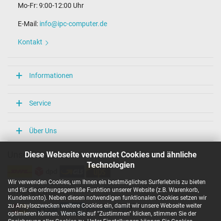
Mo-Fr: 9:00-12:00 Uhr
Maße
E-Mail:
info@ipc-computer.de
Länge / Breite / Höhe
54 mm / 29 mm / 54 mm
Kontakt
Weitere Daten
Überlast-, kurzschluss- und überhitzungsgeschützt
Informationen
Ja
Prüfsiegel
CE
Service
TÜV Geprüfte Sicherheit
Kategorisierung
Über Uns
Kategorie
Diese Webseite verwendet Cookies und ähnliche
Unsere Versandarten
Netzteil
Technologien
Verwendung
Notebook / Laptop
Wir verwenden Cookies, um Ihnen ein bestmögliches Surferlebnis zu bieten
und für die ordnungsgemäße Funktion unserer Website (z.B. Warenkorb,
Unsere Zahlarten
Kundenkonto). Neben diesen notwendigen funktionalen Cookies setzen wir
zu Anaylsezwecken weitere Cookies ein, damit wir unsere Webseite weiter
optimieren können. Wenn Sie auf "Zustimmen" klicken, stimmen Sie der