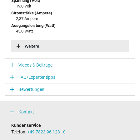
Spannung (Volt)
19,0 Volt
Stromstärke (Ampere)
2,37 Ampere
Ausgangsleistung (Watt)
45,0 Watt
Eingangsspannung
100-240V / 50-60Hz
Weitere
Energieeffizienz
V
Videos & Beiträge
Notebook Stecker
FAQ/Expertentipps
Steckertyp / -form
rund / 90° abgewinkelt
Bewertungen
Steckerlänge (mm)
9,8 mm
Steckerdurchmesser außen / innen
4,0 mm / 1,2 mm
Kontakt
Stift im Stecker
Nein
Kundenservice
Länge Anschlusskabel (m) (ca.)
Telefon:
+49 7823 96 123 - 0
2.00 m